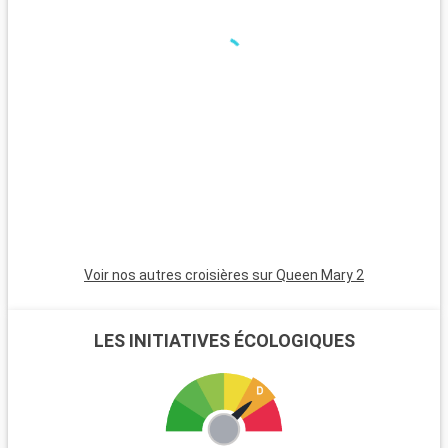
ferry gratuit offrant des vues sur la Statue de la Liberté, est
un lieu de tranquillité. Les montagnes Catskills, à quelques
heures de la ville, offrent des sentiers de randonnée avec de
magnifiques paysages à la clé.
Voir nos autres croisières sur Queen Mary 2
LES INITIATIVES ÉCOLOGIQUES