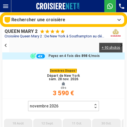
Rechercher une croisière
QUEEN MARY 2
Croisière Queen Mary 2 : De New York à Southampton au départ de New York
+ 90 photos
Nos destinations
Payez en 4 fois dès
898 €
/mois
Mois de départ
Dernières Dispos !
Départ de New York
Ports
Compagnies
sam. 28 nov. 2026
dès
Rechercher
3 590 €
novembre 2026
18 Août
12 Sept.
11 Oct.
30 Oct.