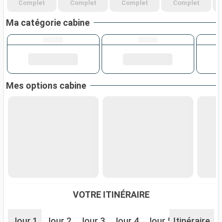
Complet
Complet
Complet
Complet
Ma catégorie cabine
Mes options cabine
VOTRE ITINÉRAIRE
Jour 1
Jour 2
Jour 3
Jour 4
Jour 5
Itinéraire
Jour 6
J