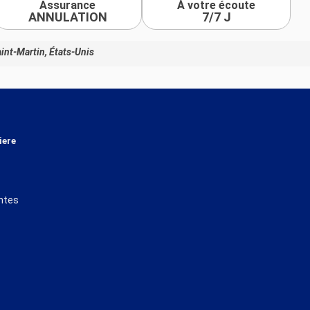
Assurance
À votre écoute
ANNULATION
7/7 J
int-Martin, États-Unis
iere
ntes