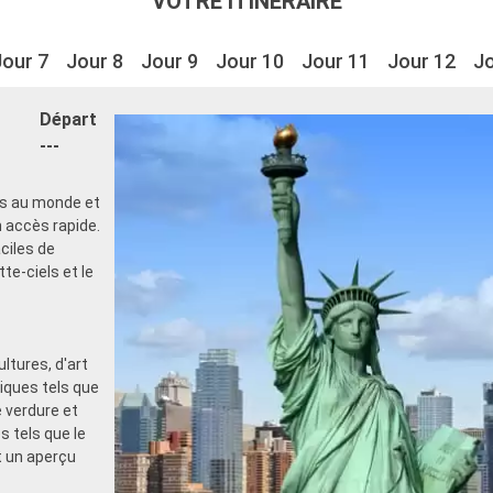
VOTRE ITINÉRAIRE
Jour 7
Jour 8
Jour 9
Jour 10
Jour 11
Jour 12
Jo
Départ
---
es au monde et
 accès rapide.
ciles de
tte-ciels et le
ltures, d'art
iques tels que
 verdure et
 tels que le
t un aperçu