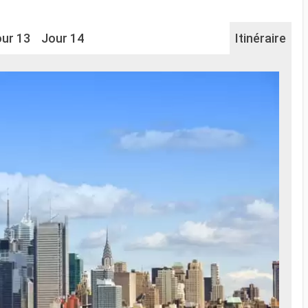
ur 13
Jour 14
Itinéraire
Na