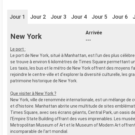
Jour 1
Jour 2
Jour 3
Jour 4
Jour 5
Jour 6
Arrivée
New York
---
Le port :
Le port de New York, situé à Manhattan, est l'un des plus célèbr
se trouve à environ 6 kilomètres de Times Square permettant un
Les taxis, les bus et le métro de New York offrent des moyens fa
rejoindre le centre-ville et d'explorer la diversité culturelle, les gra
patrimoine historique de New York.
Que visiter à New York ?
New York, ville de renommée internationale, est un mélange de cu
et d'histoire. Manhattan abrite une multitude de sites emblémat
Times Square, avec ses écrans géants, Central Park, un oasis de
l'Empire State Building offrant des vues imprenables. Les musées
Metropolitan Museum of Art et le Museum of Modern Art offren
incomparable de l'art mondial.