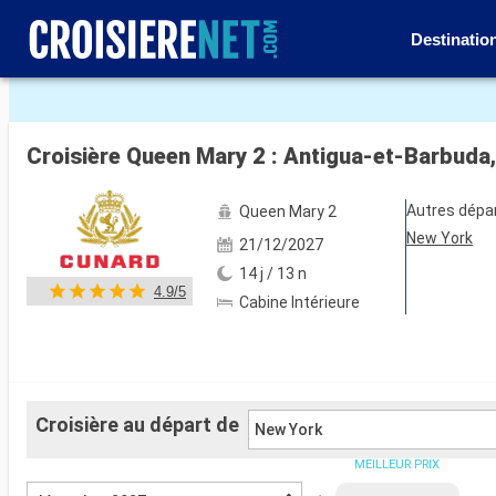
Destinatio
Voir les 90 autres photos
Croisière Queen Mary 2 : Antigua-et-Barbuda,
Autres dépa
Queen Mary 2
New York
21/12/2027
14 j / 13 n
4.9/5
Cabine Intérieure
Croisière au départ de
New York
MEILLEUR PRIX