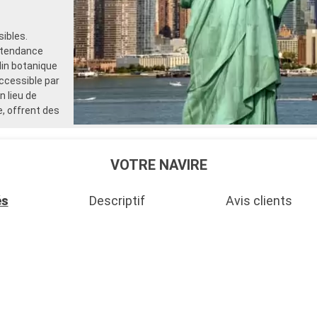
ibles.
s tendance
din botanique
accessible par
n lieu de
e, offrent des
VOTRE NAVIRE
és
Descriptif
Avis clients