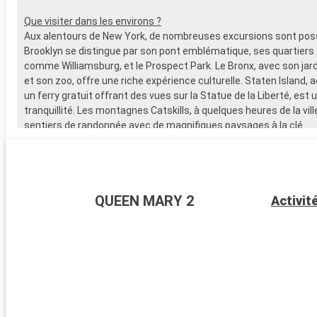
Que visiter dans les environs ?
Aux alentours de New York, de nombreuses excursions sont poss
Brooklyn se distingue par son pont emblématique, ses quartier
comme Williamsburg, et le Prospect Park. Le Bronx, avec son jar
et son zoo, offre une riche expérience culturelle. Staten Island, 
un ferry gratuit offrant des vues sur la Statue de la Liberté, est u
tranquillité. Les montagnes Catskills, à quelques heures de la vill
sentiers de randonnée avec de magnifiques paysages à la clé.
QUEEN MARY 2
Activit