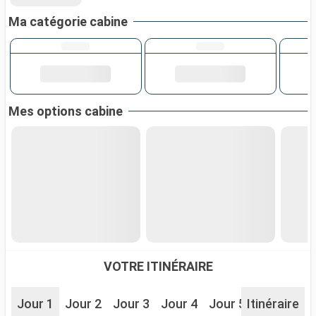
Ma catégorie cabine
Mes options cabine
VOTRE ITINÉRAIRE
Jour 1
Jour 2
Jour 3
Jour 4
Jour 5
Itinéraire
Jour 6
J