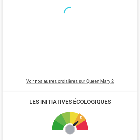
ferry gratuit offrant des vues sur la Statue de la Liberté, est
un lieu de tranquillité. Les montagnes Catskills, à quelques
heures de la ville, offrent des sentiers de randonnée avec de
magnifiques paysages à la clé.
Voir nos autres croisières sur Queen Mary 2
LES INITIATIVES ÉCOLOGIQUES