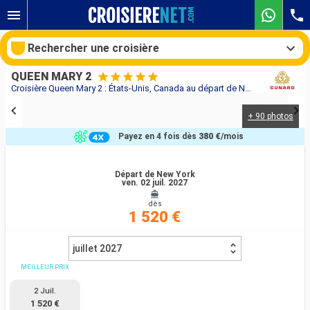
Rechercher une croisière
QUEEN MARY 2
Croisière Queen Mary 2 : États-Unis, Canada au départ de New York
+ 90 photos
Nos destinations
Payez en 4 fois dès
380 €
/mois
Mois de départ
Départ de New York
ven. 02 juil. 2027
Ports
Compagnies
dès
1 520 €
Rechercher
juillet 2027
MEILLEUR PRIX
2 Juil.
1 520 €