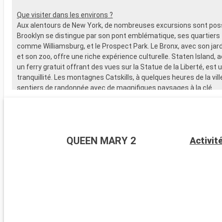
Que visiter dans les environs ?
Aux alentours de New York, de nombreuses excursions sont poss
Brooklyn se distingue par son pont emblématique, ses quartier
comme Williamsburg, et le Prospect Park. Le Bronx, avec son jar
et son zoo, offre une riche expérience culturelle. Staten Island, 
un ferry gratuit offrant des vues sur la Statue de la Liberté, est u
tranquillité. Les montagnes Catskills, à quelques heures de la vill
sentiers de randonnée avec de magnifiques paysages à la clé.
QUEEN MARY 2
Activit