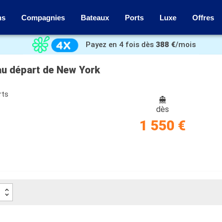
ns
Compagnies
Bateaux
Ports
Luxe
Offres
Payez en 4 fois dès
388 €
/mois
au départ de New York
rts
dès
1 550 €