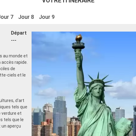
VOTRE ITINÉRAIRE
Jour 7
Jour 8
Jour 9
Départ
---
es au monde et
 accès rapide.
ciles de
tte-ciels et le
ltures, d'art
iques tels que
 verdure et
 tels que le
t un aperçu