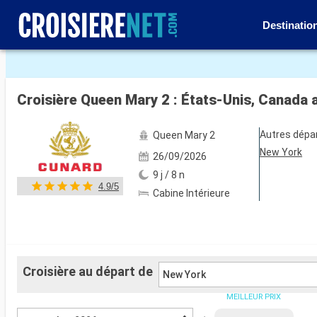
Destinatio
Voir les 90 autres photos
Croisière Queen Mary 2 : États-Unis, Canada 
Autres dépa
Queen Mary 2
New York
26/09/2026
9 j / 8 n
4.9/5
Cabine Intérieure
Croisière au départ de
New York
MEILLEUR PRIX