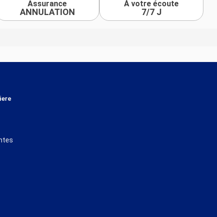
Assurance
À votre écoute
ANNULATION
7/7 J
iere
ntes