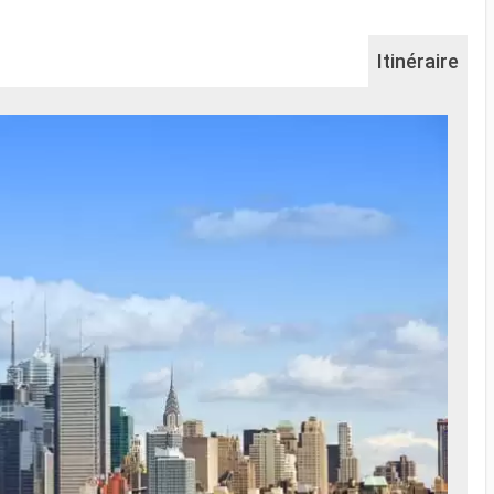
Itinéraire
Na