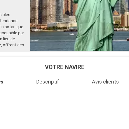
ibles.
s tendance
din botanique
accessible par
n lieu de
e, offrent des
VOTRE NAVIRE
és
Descriptif
Avis clients