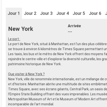
Jour 1
Jour 2
Jour 3
Jour 4
Jour 5
Jour 6
Arrivée
New York
---
Le port :
Le port de New York, situé à Manhattan, est l'un des plus célèbr
se trouve à environ 6 kilomètres de Times Square permettant un
Les taxis, les bus et le métro de New York offrent des moyens fa
rejoindre le centre-ville et d'explorer la diversité culturelle, les gra
patrimoine historique de New York.
Que visiter à New York ?
New York, ville de renommée internationale, est un mélange de cu
et d'histoire. Manhattan abrite une multitude de sites emblémat
Times Square, avec ses écrans géants, Central Park, un oasis de
l'Empire State Building offrant des vues imprenables. Les musées
Metropolitan Museum of Art et le Museum of Modern Art offren
incomparable de l'art mondial.