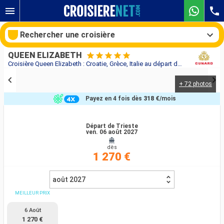
Rechercher une croisière
QUEEN ELIZABETH
Croisière Queen Elizabeth : Croatie, Grèce, Italie au départ de Trieste
+ 72 photos
Nos destinations
Payez en 4 fois dès
318 €
/mois
Mois de départ
Départ de Trieste
ven. 06 août 2027
Ports
Compagnies
dès
1 270 €
Rechercher
août 2027
MEILLEUR PRIX
6 Août
1 270 €