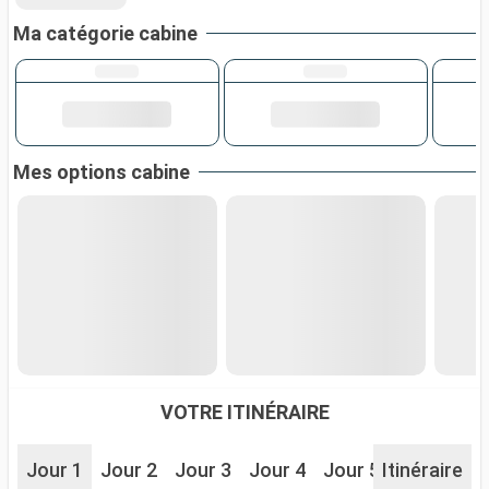
Ma catégorie cabine
Mes options cabine
VOTRE ITINÉRAIRE
Jour 1
Jour 2
Jour 3
Jour 4
Jour 5
Itinéraire
Jour 6
J