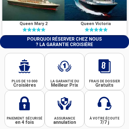
Queen Mary 2
Queen Victoria
POURQUOI RÉSERVER CHEZ NOUS
? LA GARANTIE CROISIÈRE
PLUS DE 10 000
LA GARANTIE DU
FRAIS DE DOSSIER
Croisières
Meilleur Prix
Gratuits
PAIEMENT SÉCURISÉ
ASSURANCE
À VOTRE ÉCOUTE
en 4 fois
annulation
7/7 j