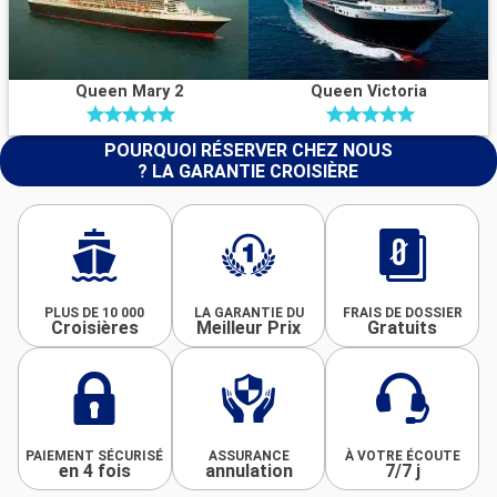
Queen Mary 2
Queen Victoria
POURQUOI RÉSERVER CHEZ NOUS
? LA GARANTIE CROISIÈRE
PLUS DE 10 000
LA GARANTIE DU
FRAIS DE DOSSIER
Croisières
Meilleur Prix
Gratuits
PAIEMENT SÉCURISÉ
ASSURANCE
À VOTRE ÉCOUTE
en 4 fois
annulation
7/7 j