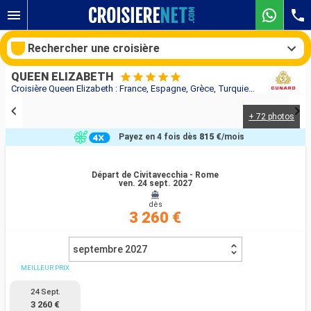
Rechercher une croisière
QUEEN ELIZABETH
Croisière Queen Elizabeth : France, Espagne, Grèce, Turquie, Italie au départ de Civitavecchia - Rome
+ 72 photos
Nos destinations
Payez en 4 fois dès
815 €
/mois
Mois de départ
Départ de Civitavecchia - Rome
ven. 24 sept. 2027
Ports
Compagnies
dès
3 260 €
Rechercher
septembre 2027
MEILLEUR PRIX
24 Sept.
3 260 €