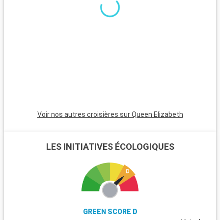
étape incontournable avec ses sites historiques et
artistiques. Visitez des lieux emblématiques comme le
Colisée, le Vatican avec la basilique Saint-Pierre et les musées
du Vatican, abritant la fameuse Chapelle Sixtine. Flânez dans
le quartier pittoresque du Trastevere et explorez les ruines du
Forum romain. Au-delà de Rome, les alentours de
Civitavecchia offrent également des destinations
captivantes, à l'instar de Tarquinia, connue pour ses tombes
étrusques et son musée archéologique. Les jardins de la Villa
Farnese à Caprarola, un joyau de la Renaissance, présentent
un superbe exemple de jardins italiens typiques.
Voir nos autres croisières sur Queen Elizabeth
LES INITIATIVES ÉCOLOGIQUES
GREEN SCORE D