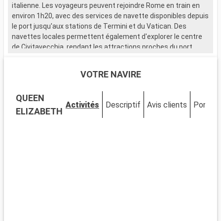
italienne. Les voyageurs peuvent rejoindre Rome en train en
environ 1h20, avec des services de navette disponibles depuis
le port jusqu'aux stations de Termini et du Vatican. Des
navettes locales permettent également d'explorer le centre
de Civitavecchia, rendant les attractions proches du port
facilement accessibles. Cette escale méditerranéenne est le
point de départ parfait pour découvrir les merveilles de Rome.
VOTRE NAVIRE
Que visiter à Civitavecchia ?
QUEEN
Civitavecchia, une ville portuaire chargée d'histoire, abrite
Activités
Descriptif
Avis clients
Ponts
plusieurs sites d'intérêt près du port. Découvrez la Forteresse
ELIZABETH
Michelangelo, un bastion de la Renaissance offrant de
magnifiques vues sur la mer. Promenez-vous sur le
Lungomare, le boulevard maritime vivant, pour une véritable
immersion locale. Le Musée Archéologique National de
Civitavecchia, situé dans un bâtiment historique, expose des
trouvailles archéologiques illustrant la riche histoire de la
région.
Que visiter dans les environs ?
Rome, facilement accessible depuis Civitavecchia, est une