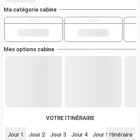
Ma catégorie cabine
Mes options cabine
VOTRE ITINÉRAIRE
Jour 1
Jour 2
Jour 3
Jour 4
Jour 5
Itinéraire
Jour 6
J