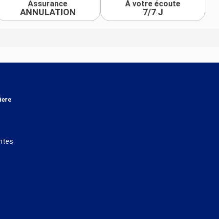
Assurance
À votre écoute
ANNULATION
7/7 J
iere
ntes