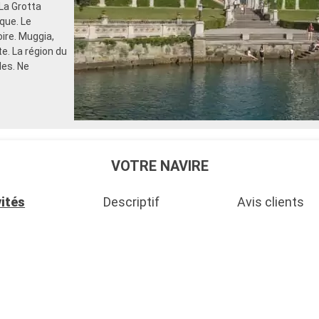
 La Grotta
que. Le
ire. Muggia,
e. La région du
les. Ne
VOTRE NAVIRE
vités
Descriptif
Avis clients