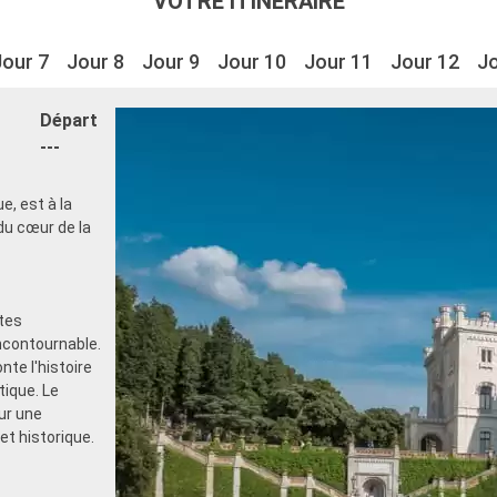
VOTRE ITINÉRAIRE
Jour 7
Jour 8
Jour 9
Jour 10
Jour 11
Jour 12
Jo
Départ
---
e, est à la
du cœur de la
ites
incontournable.
te l'histoire
tique. Le
ur une
et historique.