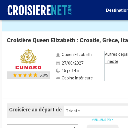
Destinatio
Voir les 72 autres photos
Croisière Queen Elizabeth : Croatie, Grèce, It
Autres dépa
Queen Elizabeth
Trieste
27/08/2027
15 j / 14 n
5.0/5
Cabine Intérieure
Croisière au départ de
Trieste
MEILLEUR PRIX