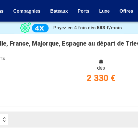
ns
Compagnies
Bateaux
Ports
Luxe
Offres
Payez en 4 fois dès
583 €
/mois
alie, France, Majorque, Espagne au départ de Trie
rts
dès
2 330 €