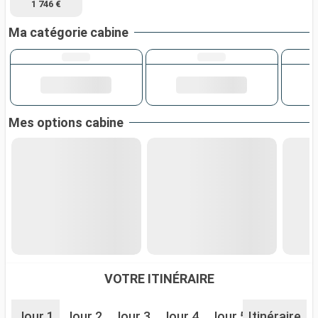
1 746 €
Ma catégorie cabine
Mes options cabine
VOTRE ITINÉRAIRE
Jour 1
Jour 2
Jour 3
Jour 4
Jour 5
Itinéraire
Jour 6
J