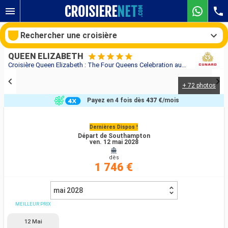
Rechercher une croisière
QUEEN ELIZABETH
Croisière Queen Elizabeth : The Four Queens Celebration au départ de Southampton
+ 72 photos
Nos destinations
Payez en 4 fois dès
437 €
/mois
Mois de départ
Dernières Dispos !
Départ de Southampton
Ports
Compagnies
ven. 12 mai 2028
dès
Rechercher
1 746 €
mai 2028
MEILLEUR PRIX
12 Mai