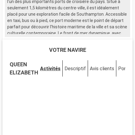
l'un des plus importants ports de croisière du pays. Situé à
seulement 1,5 kilomètres du centre-ville, il est idéalement
placé pour une exploration facile de Southampton. Accessible
en taxi, bus ou à pied, ce port moderne est le point de départ
parfait pour découvrir l'histoire maritime de la ville et sa scène
culturelle contemporaine. Le front de mer dynamique, avec
ses nombreux restaurants et magasins, attire de nombreux
visiteurs.
VOTRE NAVIRE
Que visiter à Southampton ?
QUEEN
Southampton, ville portuaire chargée d'histoire, est riche en
Activités
Descriptif
Avis clients
Ponts
sites d'intérêt. Le musée SeaCity narre l'histoire du Titanic,
ELIZABETH
étroitement liée à la ville. Les murs médiévaux et la Bargate,
une porte historique, témoignent du passé médiéval de
Southampton. La City Art Gallery expose des œuvres d'art
moderne et historique. Les espaces verts comme
Southampton Common offrent un cadre naturel pour se
détendre. Le quartier culturel, avec ses théâtres et galeries,
est un incontournable pour les amateurs d'art et de culture.
Que visiter dans les environs ?
Les environs de Southampton proposent de nombreuses