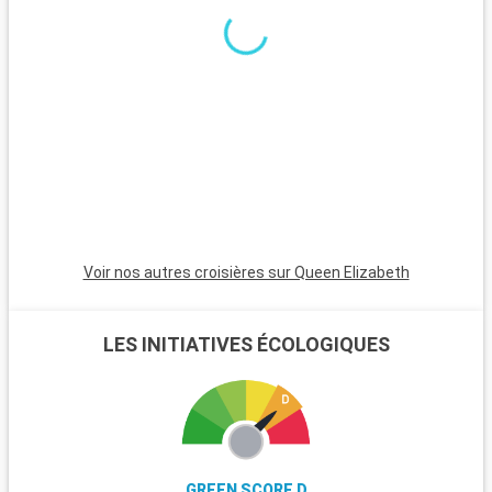
excursions. Le parc national de New Forest, proche de la ville,
est un havre pour les randonneurs et les amoureux de la
nature, avec ses landes et ses poneys sauvages. Winchester,
célèbre pour sa cathédrale, est une destination riche en
histoire. L'île de Wight, accessible en ferry, est parfaite pour
les amateurs de voile et offre de magnifiques plages. Les
passionnés d'histoire peuvent également visiter Stonehenge,
à moins d'une heure de route.
Voir nos autres croisières sur Queen Elizabeth
LES INITIATIVES ÉCOLOGIQUES
GREEN SCORE D