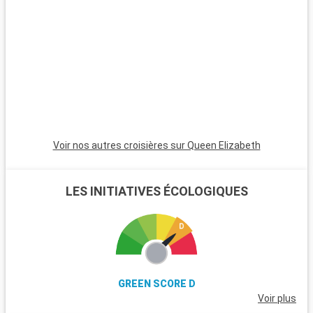
bateau, sont un paradis avec leurs plages de sable blanc. Pour
les plongeurs, les récifs coralliens de Key Largo offrent une
expérience sous-marine inoubliable. Ces destinations autour
de Miami révèlent la beauté naturelle et la diversité culturelle
de la région.
Voir nos autres croisières sur Queen Elizabeth
LES INITIATIVES ÉCOLOGIQUES
GREEN SCORE D
Voir plus