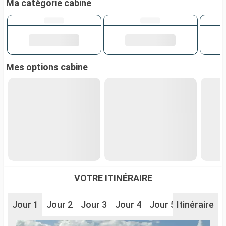
Ma catégorie cabine
Mes options cabine
VOTRE ITINÉRAIRE
Jour 1
Jour 2
Jour 3
Jour 4
Jour 5
Itinéraire
Jour 6
J