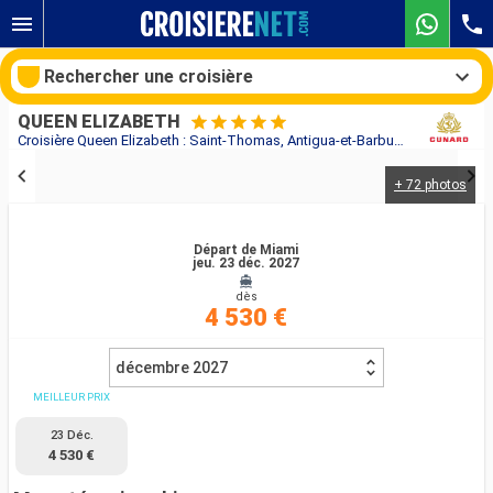
Rechercher une croisière
QUEEN ELIZABETH
Croisière Queen Elizabeth : Saint-Thomas, Antigua-et-Barbuda, Saint Vincent-et-les-Grenadines, Barbade, Sainte-Lucie, Saint-Martin, Tortola, États-Unis, Portugal, Royaume-Uni au départ de Miami
+ 72 photos
Nos destinations
Mois de départ
Départ de Miami
jeu. 23 déc. 2027
dès
Ports
Compagnies
4 530 €
Rechercher
décembre 2027
MEILLEUR PRIX
23 Déc.
4 530 €