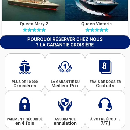
Queen Mary 2
Queen Victoria
POURQUOI RÉSERVER CHEZ NOUS
? LA GARANTIE CROISIÈRE
PLUS DE 10 000
LA GARANTIE DU
FRAIS DE DOSSIER
Croisières
Meilleur Prix
Gratuits
PAIEMENT SÉCURISÉ
ASSURANCE
À VOTRE ÉCOUTE
en 4 fois
annulation
7/7 j