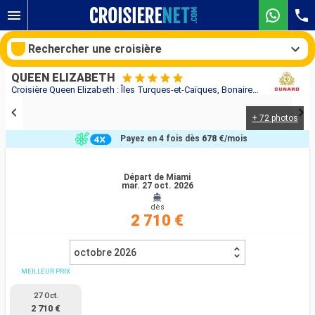
Rechercher une croisière
QUEEN ELIZABETH
Croisière Queen Elizabeth : Îles Turques-et-Caïques, Bonaire, Aruba, Porto Rico, Antigua-et-Barbuda, Sainte-Lucie, Barbade, Saint-Martin, Tortola, États-Unis au départ de Miami
+ 72 photos
Nos destinations
Payez en 4 fois dès
678 €
/mois
Mois de départ
Départ de Miami
mar. 27 oct. 2026
Ports
Compagnies
dès
2 710 €
Rechercher
octobre 2026
MEILLEUR PRIX
27 Oct.
2 710 €