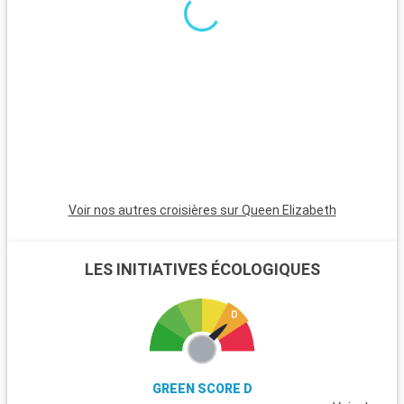
couchers de soleil magnifiques. Les Bahamas, à proximité en
bateau, sont un paradis avec leurs plages de sable blanc. Pour
les plongeurs, les récifs coralliens de Key Largo offrent une
expérience sous-marine inoubliable. Ces destinations autour
de Miami révèlent la beauté naturelle et la diversité culturelle
de la région.
Voir nos autres croisières sur Queen Elizabeth
LES INITIATIVES ÉCOLOGIQUES
GREEN SCORE D