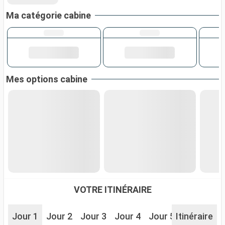
Ma catégorie cabine
Mes options cabine
VOTRE ITINÉRAIRE
Jour 1
Jour 2
Jour 3
Jour 4
Jour 5
Itinéraire
Jour 6
J