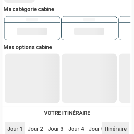
Ma catégorie cabine
Mes options cabine
VOTRE ITINÉRAIRE
Jour 1
Jour 2
Jour 3
Jour 4
Jour 5
Itinéraire
Jour 6
J