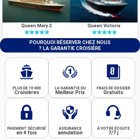
Queen Mary 2
Queen Victoria
POURQUOI RÉSERVER CHEZ NOUS
? LA GARANTIE CROISIÈRE
PLUS DE 10 000
LA GARANTIE DU
FRAIS DE DOSSIER
Croisières
Meilleur Prix
Gratuits
PAIEMENT SÉCURISÉ
ASSURANCE
À VOTRE ÉCOUTE
en 4 fois
annulation
7/7 j