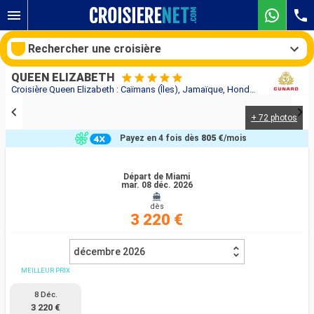
Rechercher une croisière
QUEEN ELIZABETH
Croisière Queen Elizabeth : Caïmans (Îles), Jamaïque, Honduras, Mexique, États-Unis, Porto Rico, Antigua-et-Barbuda, Sainte-Lucie, Barbade, Saint-Martin au départ de Miami
+ 72 photos
Nos destinations
Payez en 4 fois dès
805 €
/mois
Mois de départ
Départ de Miami
mar. 08 déc. 2026
Ports
Compagnies
dès
3 220 €
Rechercher
décembre 2026
MEILLEUR PRIX
8 Déc.
3 220 €