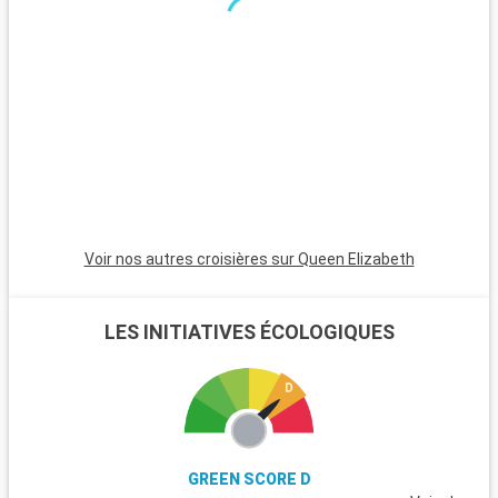
couchers de soleil magnifiques. Les Bahamas, à proximité en
bateau, sont un paradis avec leurs plages de sable blanc. Pour
les plongeurs, les récifs coralliens de Key Largo offrent une
expérience sous-marine inoubliable. Ces destinations autour
de Miami révèlent la beauté naturelle et la diversité culturelle
de la région.
Voir nos autres croisières sur Queen Elizabeth
LES INITIATIVES ÉCOLOGIQUES
GREEN SCORE D