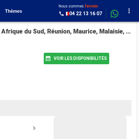
Nous sommes
fermés
Thèmes
04 22 13 16 07
Croisière Queen Elizabeth : Royaume-Uni, Portugal, Tenerife, Saint Vincent-et-les-Grenadines, Afrique du Sud, Réunion, Maurice, Malaisie, Singapour, Chine, Japon, Papouasie-Nouvelle-Guinée, Australie au départ de Southampton
VOIR LES DISPONIBILITÉS