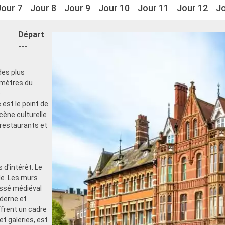
Jour 7
Jour 8
Jour 9
Jour 10
Jour 11
Jour 12
Jo
Départ
---
des plus
omètres du
e
est le point de
scène culturelle
restaurants et
 d'intérêt. Le
lle. Les murs
assé médiéval
derne et
rent un cadre
et galeries, est