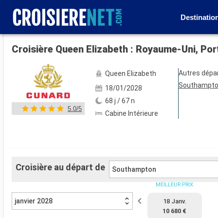
Destinatio
Voir les 72 autres photos
Autres dépa
Queen Elizabeth
Southampt
18/01/2028
68 j / 67 n
5.0/5
Cabine Intérieure
Croisière au départ de
Southampton
MEILLEUR PRIX
janvier 2028
18 Janv.
10 680 €