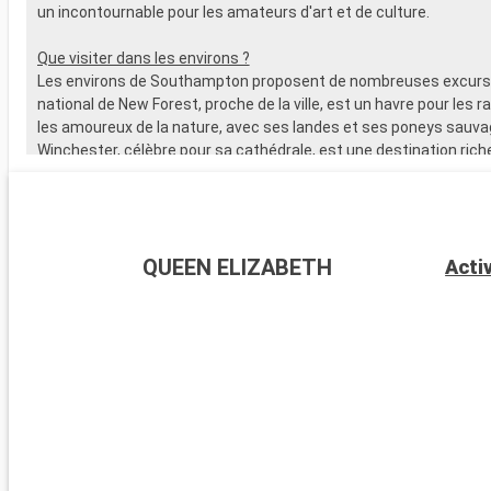
un incontournable pour les amateurs d'art et de culture.
Que visiter dans les environs ?
Les environs de Southampton proposent de nombreuses excursi
national de New Forest, proche de la ville, est un havre pour les 
les amoureux de la nature, avec ses landes et ses poneys sauva
Winchester, célèbre pour sa cathédrale, est une destination riche
L'île de Wight, accessible en ferry, est parfaite pour les amateurs 
offre de magnifiques plages. Les passionnés d'histoire peuvent
visiter Stonehenge, à moins d'une heure de route.
QUEEN ELIZABETH
Acti