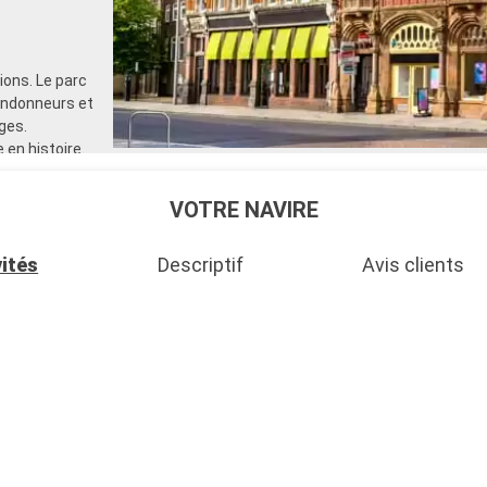
ons. Le parc
randonneurs et
ges.
 en histoire.
de voile et
 également
VOTRE NAVIRE
vités
Descriptif
Avis clients