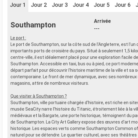
Jour 1
Jour 2
Jour 3
Jour 4
Jour 5
Jour 6
Arrivée
Southampton
---
Le port :
Le port de Southampton, sur la côte sud de l'Angleterre, est l'un 
importants ports de croisière du pays. Situé à seulement 1,5 kil
centre-ville, il est idéalement placé pour une exploration facile d
Southampton. Accessible en taxi, bus ou à pied, ce port moderne 
départ parfait pour découvrir l'histoire maritime de la ville et sa 
contemporaine. Le front de mer dynamique, avec ses nombreux 
magasins, attire de nombreux visiteurs.
Que visiter à Southampton ?
Southampton, ville portuaire chargée d'histoire, est riche en sites
musée SeaCity narre l'histoire du Titanic, étroitement liée à la vi
médiévaux et la Bargate, une porte historique, témoignent du p
de Southampton. La City Art Gallery expose des œuvres d'art mo
historique. Les espaces verts comme Southampton Common off
naturel pour se détendre. Le quartier culturel, avec ses théâtres 