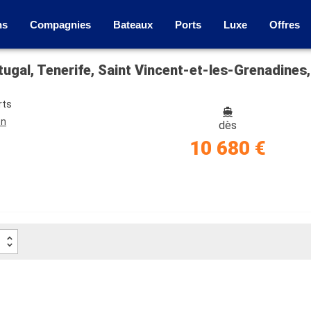
ns
Compagnies
Bateaux
Ports
Luxe
Offres
rts
on
dès
10 680 €