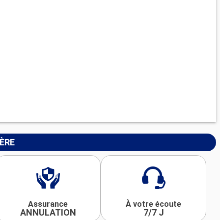
IÈRE
Assurance
À votre écoute
ANNULATION
7/7 J