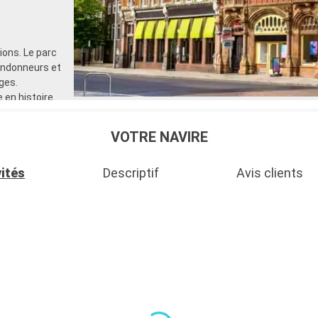
ons. Le parc
randonneurs et
ges.
 en histoire.
de voile et
 également
VOTRE NAVIRE
vités
Descriptif
Avis clients