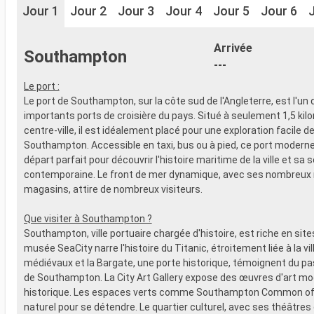
Jour 1
Jour 2
Jour 3
Jour 4
Jour 5
Jour 6
Arrivée
Southampton
---
Le port :
Le port de Southampton, sur la côte sud de l'Angleterre, est l'un 
importants ports de croisière du pays. Situé à seulement 1,5 kil
centre-ville, il est idéalement placé pour une exploration facile d
Southampton. Accessible en taxi, bus ou à pied, ce port moderne 
départ parfait pour découvrir l'histoire maritime de la ville et sa 
contemporaine. Le front de mer dynamique, avec ses nombreux 
magasins, attire de nombreux visiteurs.
Que visiter à Southampton ?
Southampton, ville portuaire chargée d'histoire, est riche en sites
musée SeaCity narre l'histoire du Titanic, étroitement liée à la vi
médiévaux et la Bargate, une porte historique, témoignent du p
de Southampton. La City Art Gallery expose des œuvres d'art mo
historique. Les espaces verts comme Southampton Common off
naturel pour se détendre. Le quartier culturel, avec ses théâtres 