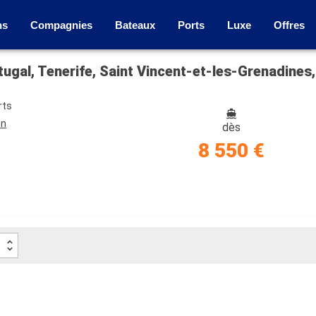
ns
Compagnies
Bateaux
Ports
Luxe
Offres
rts
on
dès
8 550 €