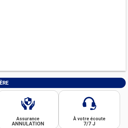
IÈRE
Assurance
À votre écoute
ANNULATION
7/7 J