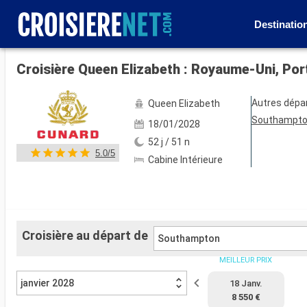
Destinatio
Voir les 72 autres photos
Autres dépa
Queen Elizabeth
Southampt
18/01/2028
52 j / 51 n
5.0/5
Cabine Intérieure
Croisière au départ de
Southampton
MEILLEUR PRIX
janvier 2028
18 Janv.
8 550 €