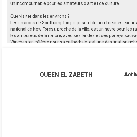
un incontournable pour les amateurs d'art et de culture.
Que visiter dans les environs ?
Les environs de Southampton proposent de nombreuses excursi
national de New Forest, proche de la ville, est un havre pour les 
les amoureux de la nature, avec ses landes et ses poneys sauva
Winchester, célèbre pour sa cathédrale, est une destination riche
L'île de Wight, accessible en ferry, est parfaite pour les amateurs 
offre de magnifiques plages. Les passionnés d'histoire peuvent
visiter Stonehenge, à moins d'une heure de route.
QUEEN ELIZABETH
Acti