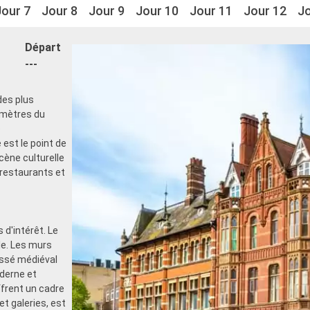
Jour 7
Jour 8
Jour 9
Jour 10
Jour 11
Jour 12
Jo
Départ
---
des plus
omètres du
e
est le point de
scène culturelle
restaurants et
 d'intérêt. Le
lle. Les murs
assé médiéval
derne et
rent un cadre
et galeries, est