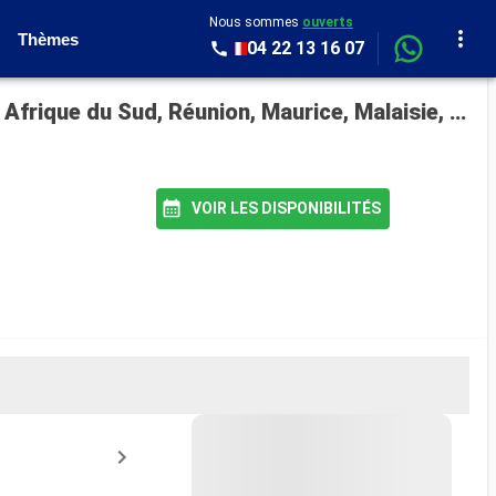
Nous sommes
ouverts
Thèmes
04 22 13 16 07
Croisière Queen Elizabeth : Royaume-Uni, Portugal, Tenerife, Saint Vincent-et-les-Grenadines, Afrique du Sud, Réunion, Maurice, Malaisie, Singapour, Chine, Japon au départ de Southampton
VOIR LES DISPONIBILITÉS