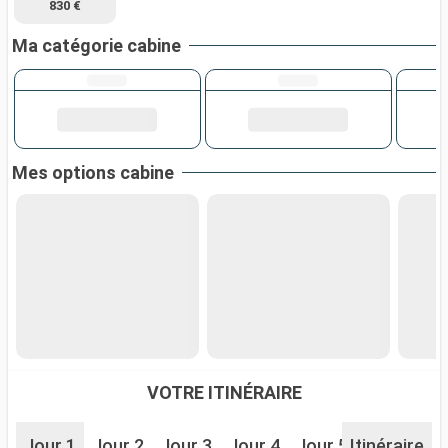
830 €
Ma catégorie cabine
Mes options cabine
VOTRE ITINÉRAIRE
Jour 1
Jour 2
Jour 3
Jour 4
Jour 5
Itinéraire
Jour 6
J