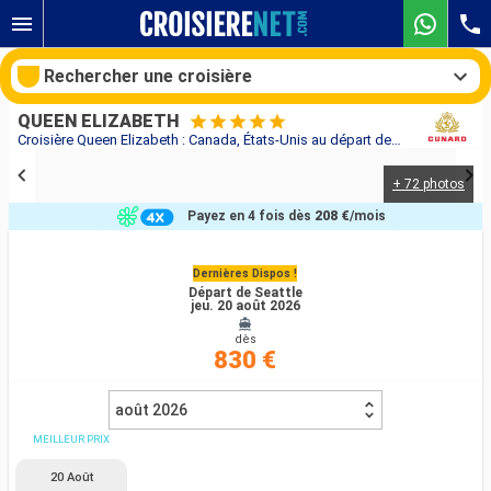
Rechercher une croisière
QUEEN ELIZABETH
Croisière Queen Elizabeth : Canada, États-Unis au départ de Seattle
+ 72 photos
Nos destinations
Payez en 4 fois dès
208 €
/mois
Mois de départ
Dernières Dispos !
Départ de Seattle
Ports
Compagnies
jeu. 20 août 2026
dès
Rechercher
830 €
août 2026
MEILLEUR PRIX
20 Août