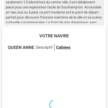
seulement 1,5 kilomètres du centre-ville, il est idéalement
placé pour une exploration facile de Southampton. Accessible
en taxi, bus ou à pied, ce port moderne est le point de départ
parfait pour découvrir l'histoire maritime de la ville et sa scène
culturelle contemporaine. Le front de mer dynamique, avec
ses nombreux restaurants et magasins, attire de nombreux
visiteurs.
VOTRE NAVIRE
Que visiter à Southampton ?
QUEEN ANNE
Descriptif
Cabines
Southampton, ville portuaire chargée d'histoire, est riche en
sites d'intérêt. Le musée SeaCity narre l'histoire du Titanic,
étroitement liée à la ville. Les murs médiévaux et la Bargate,
une porte historique, témoignent du passé médiéval de
Southampton. La City Art Gallery expose des œuvres d'art
moderne et historique. Les espaces verts comme
Southampton Common offrent un cadre naturel pour se
détendre. Le quartier culturel, avec ses théâtres et galeries,
est un incontournable pour les amateurs d'art et de culture.
Que visiter dans les environs ?
Les environs de Southampton proposent de nombreuses