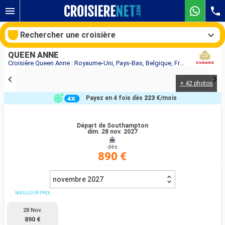
Rechercher une croisière
QUEEN ANNE
Croisière Queen Anne : Royaume-Uni, Pays-Bas, Belgique, France au départ de Southampton
+ 42 photos
Nos destinations
Payez en 4 fois dès
223 €
/mois
Mois de départ
Départ de Southampton
dim. 28 nov. 2027
Ports
Compagnies
dès
890 €
Rechercher
novembre 2027
MEILLEUR PRIX
28 Nov.
890 €