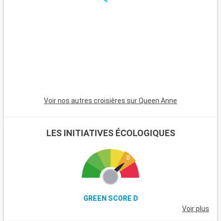
excursions. Le parc national de New Forest, proche de la ville,
est un havre pour les randonneurs et les amoureux de la
nature, avec ses landes et ses poneys sauvages. Winchester,
célèbre pour sa cathédrale, est une destination riche en
histoire. L'île de Wight, accessible en ferry, est parfaite pour
les amateurs de voile et offre de magnifiques plages. Les
passionnés d'histoire peuvent également visiter Stonehenge,
à moins d'une heure de route.
Voir nos autres croisières sur Queen Anne
LES INITIATIVES ÉCOLOGIQUES
GREEN SCORE D
Voir plus