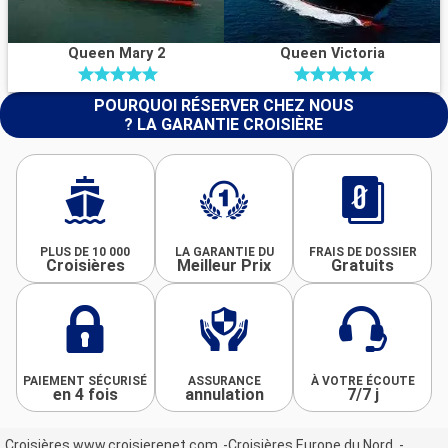
Queen Mary 2
Queen Victoria
POURQUOI RÉSERVER CHEZ NOUS
? LA GARANTIE CROISIÈRE
PLUS DE 10 000
LA GARANTIE DU
FRAIS DE DOSSIER
Croisières
Meilleur Prix
Gratuits
PAIEMENT SÉCURISÉ
ASSURANCE
À VOTRE ÉCOUTE
en 4 fois
annulation
7/7 j
Croisières www.croisierenet.com
Croisières Europe du Nord