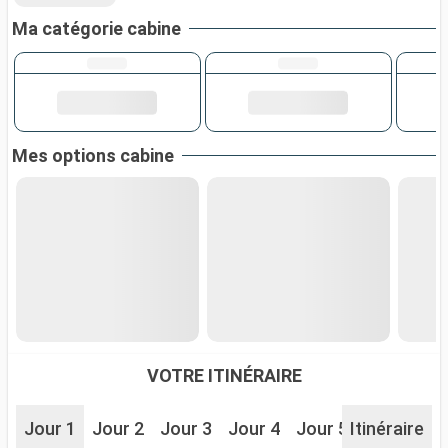
Ma catégorie cabine
Mes options cabine
VOTRE ITINÉRAIRE
Jour 1
Jour 2
Jour 3
Jour 4
Jour 5
Itinéraire
Jour 6
J