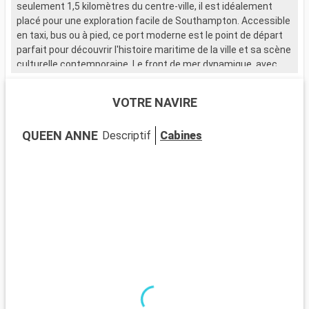
seulement 1,5 kilomètres du centre-ville, il est idéalement
placé pour une exploration facile de Southampton. Accessible
en taxi, bus ou à pied, ce port moderne est le point de départ
parfait pour découvrir l'histoire maritime de la ville et sa scène
culturelle contemporaine. Le front de mer dynamique, avec
ses nombreux restaurants et magasins, attire de nombreux
visiteurs.
VOTRE NAVIRE
Que visiter à Southampton ?
QUEEN ANNE
Descriptif
Cabines
Southampton, ville portuaire chargée d'histoire, est riche en
sites d'intérêt. Le musée SeaCity narre l'histoire du Titanic,
étroitement liée à la ville. Les murs médiévaux et la Bargate,
une porte historique, témoignent du passé médiéval de
Southampton. La City Art Gallery expose des œuvres d'art
moderne et historique. Les espaces verts comme
Southampton Common offrent un cadre naturel pour se
détendre. Le quartier culturel, avec ses théâtres et galeries,
est un incontournable pour les amateurs d'art et de culture.
Que visiter dans les environs ?
Les environs de Southampton proposent de nombreuses