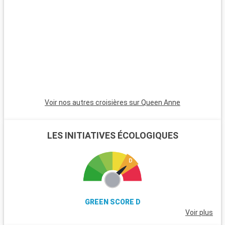
excursions. Le parc national de New Forest, proche de la ville,
est un havre pour les randonneurs et les amoureux de la
nature, avec ses landes et ses poneys sauvages. Winchester,
célèbre pour sa cathédrale, est une destination riche en
histoire. L'île de Wight, accessible en ferry, est parfaite pour
les amateurs de voile et offre de magnifiques plages. Les
passionnés d'histoire peuvent également visiter Stonehenge,
à moins d'une heure de route.
Voir nos autres croisières sur Queen Anne
LES INITIATIVES ÉCOLOGIQUES
GREEN SCORE D
Voir plus