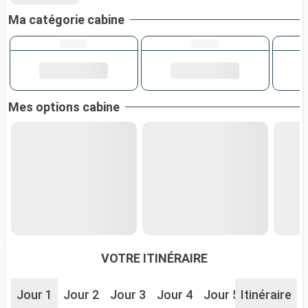
Ma catégorie cabine
Mes options cabine
VOTRE ITINÉRAIRE
Jour 1
Jour 2
Jour 3
Jour 4
Jour 5
Itinéraire
Jour 6
J