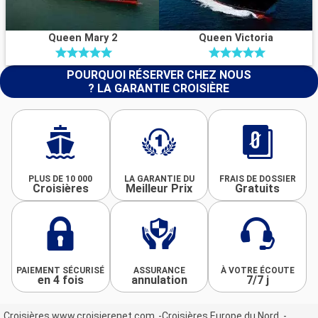
Queen Mary 2
Queen Victoria
POURQUOI RÉSERVER CHEZ NOUS
? LA GARANTIE CROISIÈRE
PLUS DE 10 000
LA GARANTIE DU
FRAIS DE DOSSIER
Croisières
Meilleur Prix
Gratuits
PAIEMENT SÉCURISÉ
ASSURANCE
À VOTRE ÉCOUTE
en 4 fois
annulation
7/7 j
Croisières www.croisierenet.com
Croisières Europe du Nord