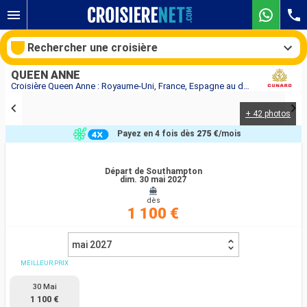
Rechercher une croisière
QUEEN ANNE
Croisière Queen Anne : Royaume-Uni, France, Espagne au départ de Southampton
+ 42 photos
Nos destinations
Payez en 4 fois dès
275 €
/mois
Mois de départ
Départ de Southampton
dim. 30 mai 2027
Ports
Compagnies
dès
1 100 €
Rechercher
mai 2027
MEILLEUR PRIX
30 Mai
1 100 €