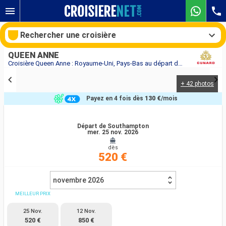
Rechercher une croisière
QUEEN ANNE
Croisière Queen Anne : Royaume-Uni, Pays-Bas au départ de Southampton
+ 42 photos
Nos destinations
Payez en 4 fois dès
130 €
/mois
Mois de départ
Départ de Southampton
mer. 25 nov. 2026
Ports
Compagnies
dès
520 €
Rechercher
novembre 2026
MEILLEUR PRIX
25 Nov.
12 Nov.
520 €
850 €