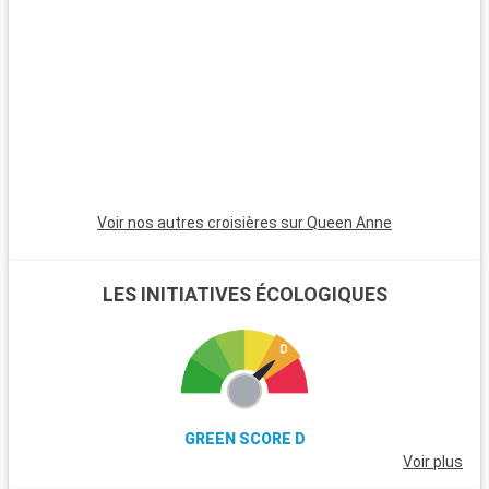
excursions. Le parc national de New Forest, proche de la ville,
est un havre pour les randonneurs et les amoureux de la
nature, avec ses landes et ses poneys sauvages. Winchester,
célèbre pour sa cathédrale, est une destination riche en
histoire. L'île de Wight, accessible en ferry, est parfaite pour
les amateurs de voile et offre de magnifiques plages. Les
passionnés d'histoire peuvent également visiter Stonehenge,
à moins d'une heure de route.
Voir nos autres croisières sur Queen Anne
LES INITIATIVES ÉCOLOGIQUES
GREEN SCORE D
Voir plus