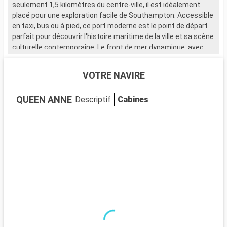
seulement 1,5 kilomètres du centre-ville, il est idéalement
placé pour une exploration facile de Southampton. Accessible
en taxi, bus ou à pied, ce port moderne est le point de départ
parfait pour découvrir l'histoire maritime de la ville et sa scène
culturelle contemporaine. Le front de mer dynamique, avec
ses nombreux restaurants et magasins, attire de nombreux
visiteurs.
VOTRE NAVIRE
Que visiter à Southampton ?
QUEEN ANNE
Descriptif
Cabines
Southampton, ville portuaire chargée d'histoire, est riche en
sites d'intérêt. Le musée SeaCity narre l'histoire du Titanic,
étroitement liée à la ville. Les murs médiévaux et la Bargate,
une porte historique, témoignent du passé médiéval de
Southampton. La City Art Gallery expose des œuvres d'art
moderne et historique. Les espaces verts comme
Southampton Common offrent un cadre naturel pour se
détendre. Le quartier culturel, avec ses théâtres et galeries,
est un incontournable pour les amateurs d'art et de culture.
Que visiter dans les environs ?
Les environs de Southampton proposent de nombreuses