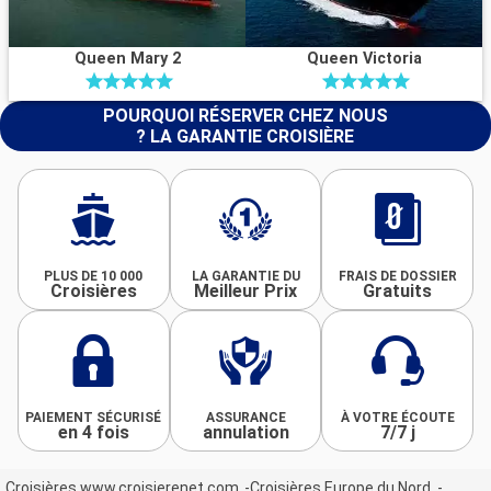
Queen Mary 2
Queen Victoria
POURQUOI RÉSERVER CHEZ NOUS
? LA GARANTIE CROISIÈRE
PLUS DE 10 000
LA GARANTIE DU
FRAIS DE DOSSIER
Croisières
Meilleur Prix
Gratuits
PAIEMENT SÉCURISÉ
ASSURANCE
À VOTRE ÉCOUTE
en 4 fois
annulation
7/7 j
Croisières www.croisierenet.com
Croisières Europe du Nord