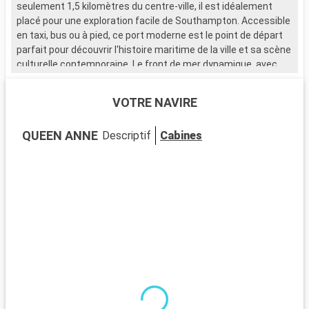
seulement 1,5 kilomètres du centre-ville, il est idéalement
placé pour une exploration facile de Southampton. Accessible
en taxi, bus ou à pied, ce port moderne est le point de départ
parfait pour découvrir l'histoire maritime de la ville et sa scène
culturelle contemporaine. Le front de mer dynamique, avec
ses nombreux restaurants et magasins, attire de nombreux
visiteurs.
VOTRE NAVIRE
Que visiter à Southampton ?
QUEEN ANNE
Descriptif
Cabines
Southampton, ville portuaire chargée d'histoire, est riche en
sites d'intérêt. Le musée SeaCity narre l'histoire du Titanic,
étroitement liée à la ville. Les murs médiévaux et la Bargate,
une porte historique, témoignent du passé médiéval de
Southampton. La City Art Gallery expose des œuvres d'art
moderne et historique. Les espaces verts comme
Southampton Common offrent un cadre naturel pour se
détendre. Le quartier culturel, avec ses théâtres et galeries,
est un incontournable pour les amateurs d'art et de culture.
Que visiter dans les environs ?
Les environs de Southampton proposent de nombreuses