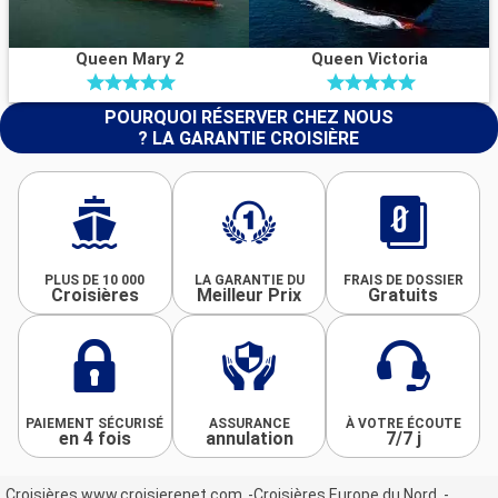
Queen Mary 2
Queen Victoria
POURQUOI RÉSERVER CHEZ NOUS
? LA GARANTIE CROISIÈRE
PLUS DE 10 000
LA GARANTIE DU
FRAIS DE DOSSIER
Croisières
Meilleur Prix
Gratuits
PAIEMENT SÉCURISÉ
ASSURANCE
À VOTRE ÉCOUTE
en 4 fois
annulation
7/7 j
Croisières www.croisierenet.com
Croisières Europe du Nord