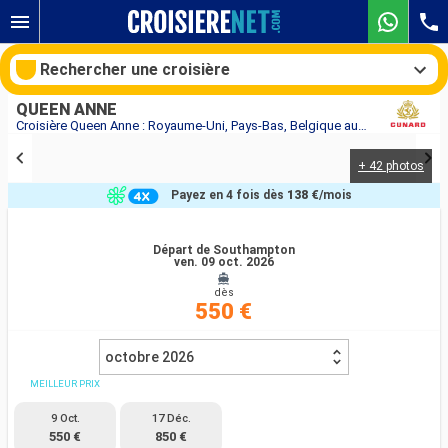
Rechercher une croisière
QUEEN ANNE
Croisière Queen Anne : Royaume-Uni, Pays-Bas, Belgique au départ de Southampton
+ 42 photos
Nos destinations
Payez en 4 fois dès
138 €
/mois
Mois de départ
Départ de Southampton
ven. 09 oct. 2026
Ports
Compagnies
dès
550 €
Rechercher
octobre 2026
MEILLEUR PRIX
9 Oct.
17 Déc.
550 €
850 €