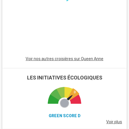
excursions. Le parc national de New Forest, proche de la ville,
est un havre pour les randonneurs et les amoureux de la
nature, avec ses landes et ses poneys sauvages. Winchester,
célèbre pour sa cathédrale, est une destination riche en
histoire. L'île de Wight, accessible en ferry, est parfaite pour
les amateurs de voile et offre de magnifiques plages. Les
passionnés d'histoire peuvent également visiter Stonehenge,
à moins d'une heure de route.
Voir nos autres croisières sur Queen Anne
LES INITIATIVES ÉCOLOGIQUES
GREEN SCORE D
Voir plus