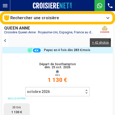
Rechercher une croisière
QUEEN ANNE
Croisière Queen Anne : Royaume-Uni, Espagne, France au départ de Southampton
+ 42 photos
Nos destinations
Payez en 4 fois dès
283 €
/mois
Mois de départ
Départ de Southampton
dim. 25 oct. 2026
Ports
Compagnies
dès
1 130 €
Rechercher
octobre 2026
MEILLEUR PRIX
25 Oct.
1 130 €