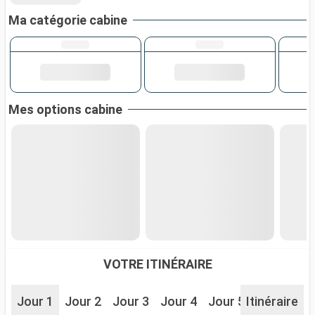
Ma catégorie cabine
Mes options cabine
VOTRE ITINÉRAIRE
Jour 1
Jour 2
Jour 3
Jour 4
Jour 5
Itinéraire
Jour 6
J