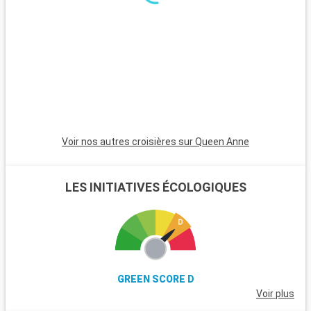
excursions. Le parc national de New Forest, proche de la ville,
est un havre pour les randonneurs et les amoureux de la
nature, avec ses landes et ses poneys sauvages. Winchester,
célèbre pour sa cathédrale, est une destination riche en
histoire. L'île de Wight, accessible en ferry, est parfaite pour
les amateurs de voile et offre de magnifiques plages. Les
passionnés d'histoire peuvent également visiter Stonehenge,
à moins d'une heure de route.
Voir nos autres croisières sur Queen Anne
LES INITIATIVES ÉCOLOGIQUES
GREEN SCORE D
Voir plus