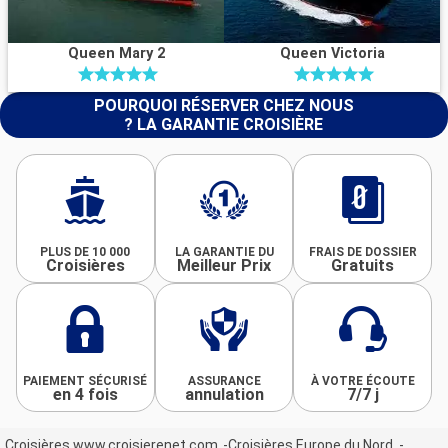
Queen Mary 2
Queen Victoria
POURQUOI RÉSERVER CHEZ NOUS
? LA GARANTIE CROISIÈRE
PLUS DE 10 000
LA GARANTIE DU
FRAIS DE DOSSIER
Croisières
Meilleur Prix
Gratuits
PAIEMENT SÉCURISÉ
ASSURANCE
À VOTRE ÉCOUTE
en 4 fois
annulation
7/7 j
Croisières www.croisierenet.com
Croisières Europe du Nord