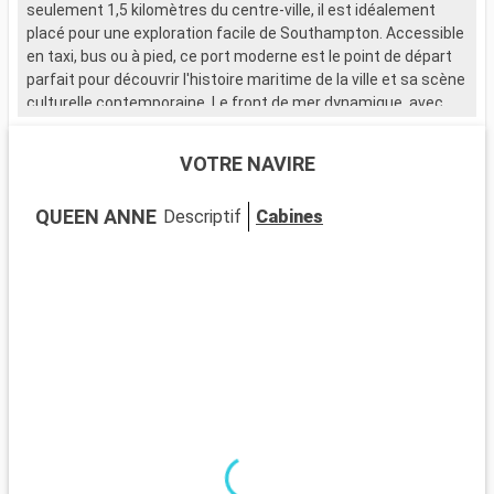
seulement 1,5 kilomètres du centre-ville, il est idéalement
placé pour une exploration facile de Southampton. Accessible
en taxi, bus ou à pied, ce port moderne est le point de départ
parfait pour découvrir l'histoire maritime de la ville et sa scène
culturelle contemporaine. Le front de mer dynamique, avec
ses nombreux restaurants et magasins, attire de nombreux
visiteurs.
VOTRE NAVIRE
Que visiter à Southampton ?
QUEEN ANNE
Descriptif
Cabines
Southampton, ville portuaire chargée d'histoire, est riche en
sites d'intérêt. Le musée SeaCity narre l'histoire du Titanic,
étroitement liée à la ville. Les murs médiévaux et la Bargate,
une porte historique, témoignent du passé médiéval de
Southampton. La City Art Gallery expose des œuvres d'art
moderne et historique. Les espaces verts comme
Southampton Common offrent un cadre naturel pour se
détendre. Le quartier culturel, avec ses théâtres et galeries,
est un incontournable pour les amateurs d'art et de culture.
Que visiter dans les environs ?
Les environs de Southampton proposent de nombreuses