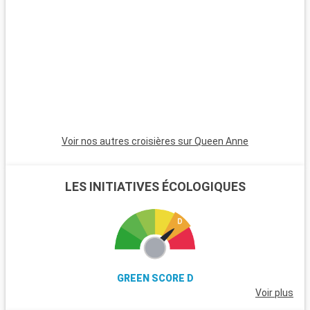
excursions. Le parc national de New Forest, proche de la ville,
est un havre pour les randonneurs et les amoureux de la
nature, avec ses landes et ses poneys sauvages. Winchester,
célèbre pour sa cathédrale, est une destination riche en
histoire. L'île de Wight, accessible en ferry, est parfaite pour
les amateurs de voile et offre de magnifiques plages. Les
passionnés d'histoire peuvent également visiter Stonehenge,
à moins d'une heure de route.
Voir nos autres croisières sur Queen Anne
LES INITIATIVES ÉCOLOGIQUES
GREEN SCORE D
Voir plus