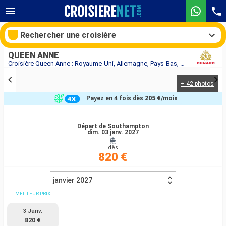
Rechercher une croisière
QUEEN ANNE
Croisière Queen Anne : Royaume-Uni, Allemagne, Pays-Bas, Belgique au départ de Southampton
+ 42 photos
Nos destinations
Payez en 4 fois dès
205 €
/mois
Mois de départ
Départ de Southampton
dim. 03 janv. 2027
Ports
Compagnies
dès
820 €
Rechercher
janvier 2027
MEILLEUR PRIX
3 Janv.
820 €