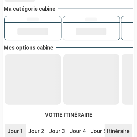
Ma catégorie cabine
Mes options cabine
VOTRE ITINÉRAIRE
Jour 1
Jour 2
Jour 3
Jour 4
Jour 5
Itinéraire
Jour 6
J