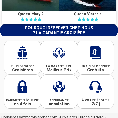
Queen Mary 2
Queen Victoria
POURQUOI RÉSERVER CHEZ NOUS
? LA GARANTIE CROISIÈRE
PLUS DE 10 000
LA GARANTIE DU
FRAIS DE DOSSIER
Croisières
Meilleur Prix
Gratuits
PAIEMENT SÉCURISÉ
ASSURANCE
À VOTRE ÉCOUTE
en 4 fois
annulation
7/7 j
Croisières www.croisierenet.com
Croisières Europe du Nord