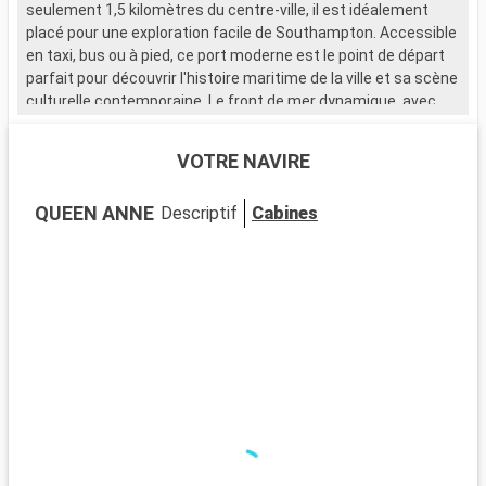
seulement 1,5 kilomètres du centre-ville, il est idéalement
placé pour une exploration facile de Southampton. Accessible
en taxi, bus ou à pied, ce port moderne est le point de départ
parfait pour découvrir l'histoire maritime de la ville et sa scène
culturelle contemporaine. Le front de mer dynamique, avec
ses nombreux restaurants et magasins, attire de nombreux
visiteurs.
VOTRE NAVIRE
Que visiter à Southampton ?
QUEEN ANNE
Descriptif
Cabines
Southampton, ville portuaire chargée d'histoire, est riche en
sites d'intérêt. Le musée SeaCity narre l'histoire du Titanic,
étroitement liée à la ville. Les murs médiévaux et la Bargate,
une porte historique, témoignent du passé médiéval de
Southampton. La City Art Gallery expose des œuvres d'art
moderne et historique. Les espaces verts comme
Southampton Common offrent un cadre naturel pour se
détendre. Le quartier culturel, avec ses théâtres et galeries,
est un incontournable pour les amateurs d'art et de culture.
Que visiter dans les environs ?
Les environs de Southampton proposent de nombreuses