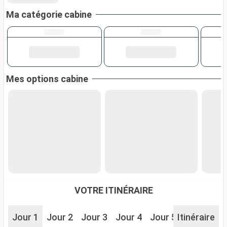
Ma catégorie cabine
Mes options cabine
VOTRE ITINÉRAIRE
Jour 1
Jour 2
Jour 3
Jour 4
Jour 5
Itinéraire
Jour 6
J