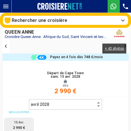
Rechercher une croisière
QUEEN ANNE
Croisière Queen Anne : Afrique du Sud, Saint Vincent-et-les-Grenadines, Espagne, Portugal, Royaume-Uni, Allemagne au départ de Cape Town
+ 42 photos
Nos destinations
Payez en 4 fois dès
748 €
/mois
Mois de départ
Départ de Cape Town
sam. 15 avr. 2028
Ports
Compagnies
dès
2 990 €
Rechercher
avril 2028
MEILLEUR PRIX
15 Avr.
2 990 €