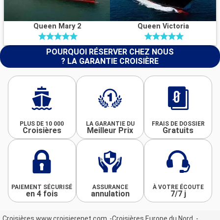
Queen Mary 2
Queen Victoria
POURQUOI RÉSERVER CHEZ NOUS
? LA GARANTIE CROISIÈRE
PLUS DE 10 000
LA GARANTIE DU
FRAIS DE DOSSIER
Croisières
Meilleur Prix
Gratuits
PAIEMENT SÉCURISÉ
ASSURANCE
À VOTRE ÉCOUTE
en 4 fois
annulation
7/7 j
Croisières www.croisierenet.com
Croisières Europe du Nord