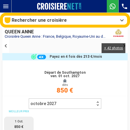
Rechercher une croisière
QUEEN ANNE
Croisière Queen Anne : France, Belgique, Royaume-Uni au départ de Southampton
+ 42 photos
Nos destinations
Payez en 4 fois dès
213 €
/mois
Mois de départ
Départ de Southampton
ven. 01 oct. 2027
Ports
Compagnies
dès
850 €
Rechercher
octobre 2027
MEILLEUR PRIX
1 Oct.
850 €