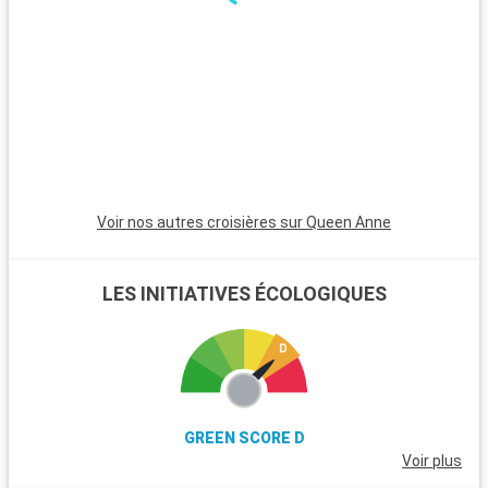
excursions. Le parc national de New Forest, proche de la ville,
est un havre pour les randonneurs et les amoureux de la
nature, avec ses landes et ses poneys sauvages. Winchester,
célèbre pour sa cathédrale, est une destination riche en
histoire. L'île de Wight, accessible en ferry, est parfaite pour
les amateurs de voile et offre de magnifiques plages. Les
passionnés d'histoire peuvent également visiter Stonehenge,
à moins d'une heure de route.
Voir nos autres croisières sur Queen Anne
LES INITIATIVES ÉCOLOGIQUES
GREEN SCORE D
Voir plus