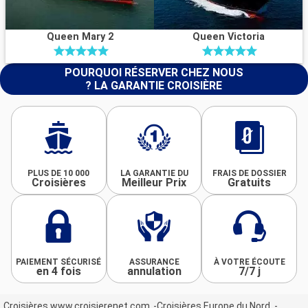
Queen Mary 2
Queen Victoria
POURQUOI RÉSERVER CHEZ NOUS
? LA GARANTIE CROISIÈRE
PLUS DE 10 000
LA GARANTIE DU
FRAIS DE DOSSIER
Croisières
Meilleur Prix
Gratuits
PAIEMENT SÉCURISÉ
ASSURANCE
À VOTRE ÉCOUTE
en 4 fois
annulation
7/7 j
Croisières www.croisierenet.com
Croisières Europe du Nord