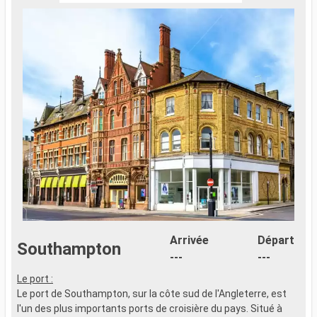
Arrivée
Départ
Southampton
---
---
Le port :
C
Le port de Southampton, sur la côte sud de l'Angleterre, est
d
l'un des plus importants ports de croisière du pays. Situé à
m