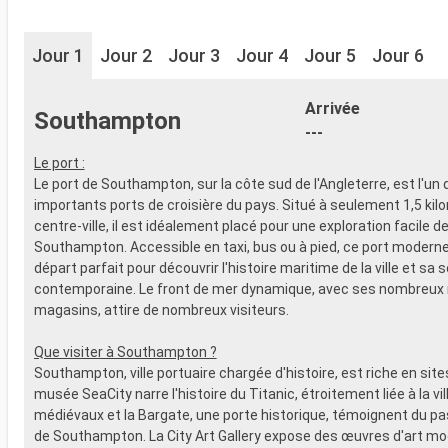
Jour 1
Jour 2
Jour 3
Jour 4
Jour 5
Jour 6
Arrivée
Southampton
---
Le port :
Le port de Southampton, sur la côte sud de l'Angleterre, est l'un 
importants ports de croisière du pays. Situé à seulement 1,5 kil
centre-ville, il est idéalement placé pour une exploration facile d
Southampton. Accessible en taxi, bus ou à pied, ce port moderne 
départ parfait pour découvrir l'histoire maritime de la ville et sa 
contemporaine. Le front de mer dynamique, avec ses nombreux 
magasins, attire de nombreux visiteurs.
Que visiter à Southampton ?
Southampton, ville portuaire chargée d'histoire, est riche en sites
musée SeaCity narre l'histoire du Titanic, étroitement liée à la vi
médiévaux et la Bargate, une porte historique, témoignent du p
de Southampton. La City Art Gallery expose des œuvres d'art mo