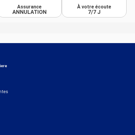
Assurance
À votre écoute
ANNULATION
7/7 J
iere
ntes