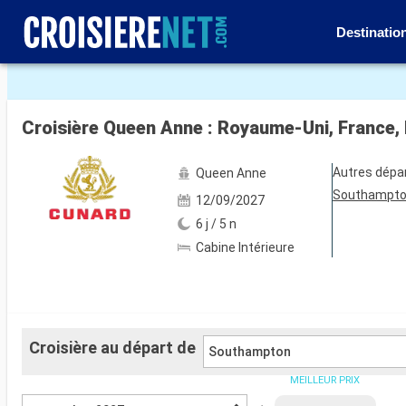
Destinatio
Voir les 42 autres photos
Croisière Queen Anne : Royaume-Uni, France,
Autres dépa
Queen Anne
Southampt
12/09/2027
6 j / 5 n
Cabine Intérieure
Croisière au départ de
Southampton
MEILLEUR PRIX