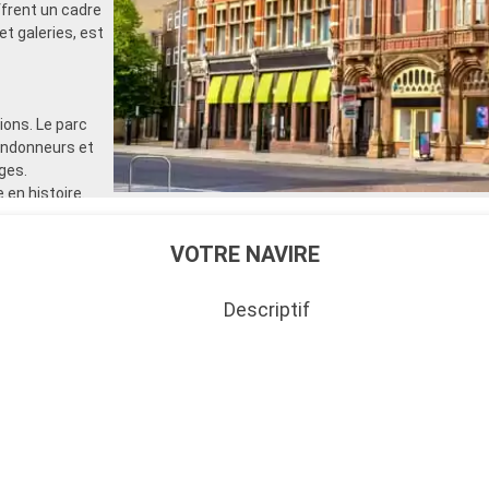
rent un cadre
et galeries, est
ons. Le parc
randonneurs et
ges.
 en histoire.
de voile et
 également
VOTRE NAVIRE
Descriptif