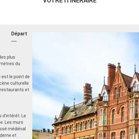
VOTRE ITINÉRAIRE
Départ
---
des plus
omètres du
e
est le point de
scène culturelle
restaurants et
 d'intérêt. Le
lle. Les murs
assé médiéval
derne et