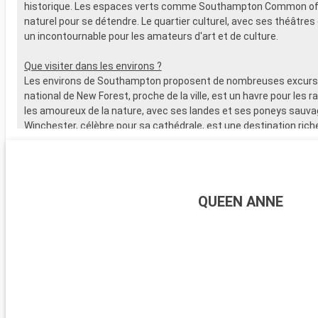
historique. Les espaces verts comme Southampton Common off
naturel pour se détendre. Le quartier culturel, avec ses théâtres 
un incontournable pour les amateurs d'art et de culture.
Que visiter dans les environs ?
Les environs de Southampton proposent de nombreuses excursi
national de New Forest, proche de la ville, est un havre pour les 
les amoureux de la nature, avec ses landes et ses poneys sauva
Winchester, célèbre pour sa cathédrale, est une destination riche
L'île de Wight, accessible en ferry, est parfaite pour les amateurs 
offre de magnifiques plages. Les passionnés d'histoire peuvent
visiter Stonehenge, à moins d'une heure de route.
QUEEN ANNE