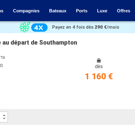
ns
Compagnies
Bateaux
Ports
Luxe
Offres
Payez en 4 fois dès
290 €
/mois
e au départ de Southampton
rts
on
dès
1 160 €