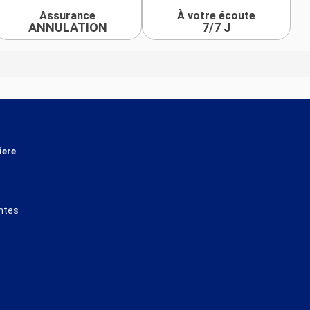
Assurance
À votre écoute
ANNULATION
7/7 J
iere
ntes