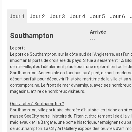
Jour 1
Jour 2
Jour 3
Jour 4
Jour 5
Jour 6
Arrivée
Southampton
---
Le port :
Le port de Southampton, sur la côte sud de l'Angleterre, est l'un 
importants ports de croisière du pays. Situé à seulement 1,5 kil
centre-ville, il est idéalement placé pour une exploration facile d
Southampton. Accessible en taxi, bus ou à pied, ce port moderne 
départ parfait pour découvrir l'histoire maritime de la ville et sa 
contemporaine. Le front de mer dynamique, avec ses nombreux 
magasins, attire de nombreux visiteurs.
Que visiter à Southampton ?
Southampton, ville portuaire chargée d'histoire, est riche en sites
musée SeaCity narre l'histoire du Titanic, étroitement liée à la vi
médiévaux et la Bargate, une porte historique, témoignent du p
de Southampton. La City Art Gallery expose des œuvres d'art mo