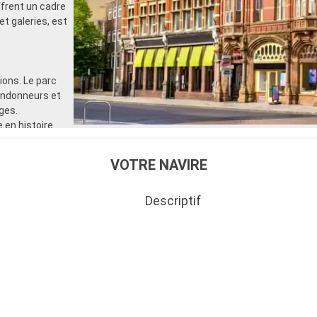
rent un cadre
et galeries, est
ons. Le parc
randonneurs et
ges.
 en histoire.
de voile et
 également
VOTRE NAVIRE
Descriptif