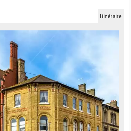
Itinéraire
Na