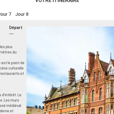
VOTRE ITINÉRAIRE
Jour 7
Jour 8
Départ
---
des plus
omètres du
e
est le point de
scène culturelle
restaurants et
 d'intérêt. Le
lle. Les murs
assé médiéval
derne et