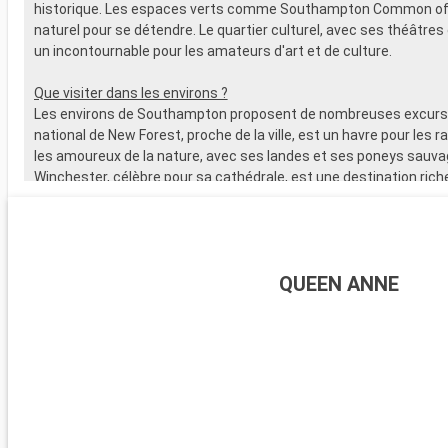
historique. Les espaces verts comme Southampton Common off
naturel pour se détendre. Le quartier culturel, avec ses théâtres 
un incontournable pour les amateurs d'art et de culture.
Que visiter dans les environs ?
Les environs de Southampton proposent de nombreuses excursi
national de New Forest, proche de la ville, est un havre pour les 
les amoureux de la nature, avec ses landes et ses poneys sauva
Winchester, célèbre pour sa cathédrale, est une destination riche
L'île de Wight, accessible en ferry, est parfaite pour les amateurs 
offre de magnifiques plages. Les passionnés d'histoire peuvent
visiter Stonehenge, à moins d'une heure de route.
QUEEN ANNE