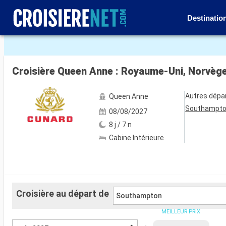
Destinatio
Voir les 42 autres photos
Croisière Queen Anne : Royaume-Uni, Norvèg
Autres dépa
Queen Anne
Southampt
08/08/2027
8 j / 7 n
Cabine Intérieure
Croisière au départ de
Southampton
MEILLEUR PRIX