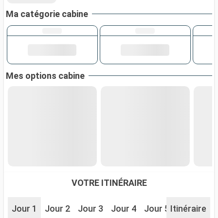
Ma catégorie cabine
Mes options cabine
VOTRE ITINÉRAIRE
Jour 1
Jour 2
Jour 3
Jour 4
Jour 5
Itinéraire
Jour 6
J