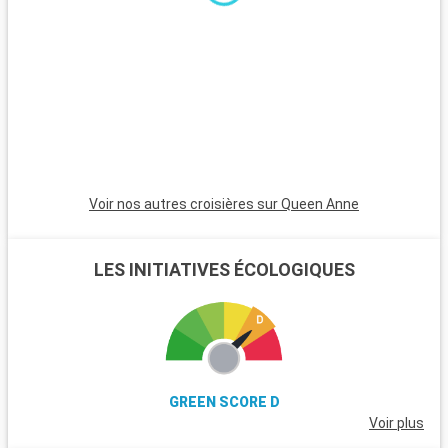
excursions. Le parc national de New Forest, proche de la ville,
est un havre pour les randonneurs et les amoureux de la
nature, avec ses landes et ses poneys sauvages. Winchester,
célèbre pour sa cathédrale, est une destination riche en
histoire. L'île de Wight, accessible en ferry, est parfaite pour
les amateurs de voile et offre de magnifiques plages. Les
passionnés d'histoire peuvent également visiter Stonehenge,
à moins d'une heure de route.
Voir nos autres croisières sur Queen Anne
LES INITIATIVES ÉCOLOGIQUES
GREEN SCORE D
Voir plus