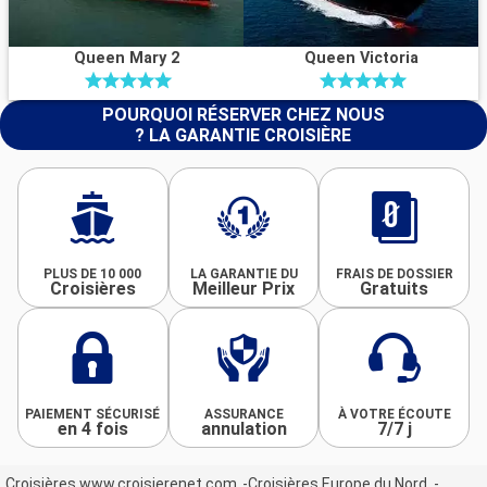
Queen Mary 2
Queen Victoria
POURQUOI RÉSERVER CHEZ NOUS
? LA GARANTIE CROISIÈRE
PLUS DE 10 000
LA GARANTIE DU
FRAIS DE DOSSIER
Croisières
Meilleur Prix
Gratuits
PAIEMENT SÉCURISÉ
ASSURANCE
À VOTRE ÉCOUTE
en 4 fois
annulation
7/7 j
Croisières www.croisierenet.com
Croisières Europe du Nord