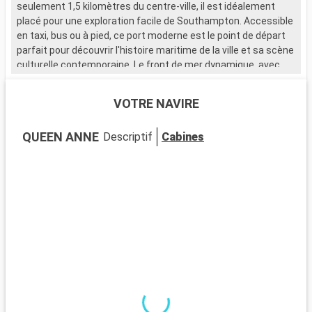
seulement 1,5 kilomètres du centre-ville, il est idéalement
placé pour une exploration facile de Southampton. Accessible
en taxi, bus ou à pied, ce port moderne est le point de départ
parfait pour découvrir l'histoire maritime de la ville et sa scène
culturelle contemporaine. Le front de mer dynamique, avec
ses nombreux restaurants et magasins, attire de nombreux
visiteurs.
VOTRE NAVIRE
Que visiter à Southampton ?
QUEEN ANNE
Descriptif
Cabines
Southampton, ville portuaire chargée d'histoire, est riche en
sites d'intérêt. Le musée SeaCity narre l'histoire du Titanic,
étroitement liée à la ville. Les murs médiévaux et la Bargate,
une porte historique, témoignent du passé médiéval de
Southampton. La City Art Gallery expose des œuvres d'art
moderne et historique. Les espaces verts comme
Southampton Common offrent un cadre naturel pour se
détendre. Le quartier culturel, avec ses théâtres et galeries,
est un incontournable pour les amateurs d'art et de culture.
Que visiter dans les environs ?
Les environs de Southampton proposent de nombreuses