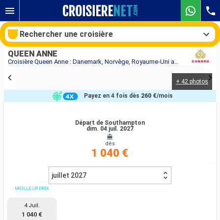
Rechercher une croisière
QUEEN ANNE
Croisière Queen Anne : Danemark, Norvège, Royaume-Uni au départ de Southampton
+ 42 photos
Nos destinations
Payez en 4 fois dès
260 €
/mois
Mois de départ
Départ de Southampton
dim. 04 juil. 2027
Ports
Compagnies
dès
1 040 €
Rechercher
juillet 2027
MEILLEUR PRIX
4 Juil.
1 040 €