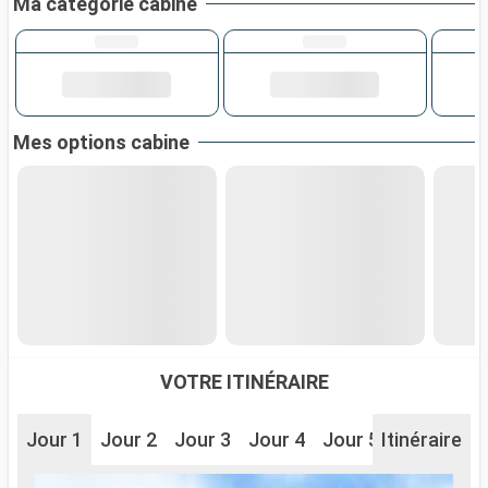
Ma catégorie cabine
Mes options cabine
VOTRE ITINÉRAIRE
Jour 1
Jour 2
Jour 3
Jour 4
Jour 5
Itinéraire
Jour 6
J