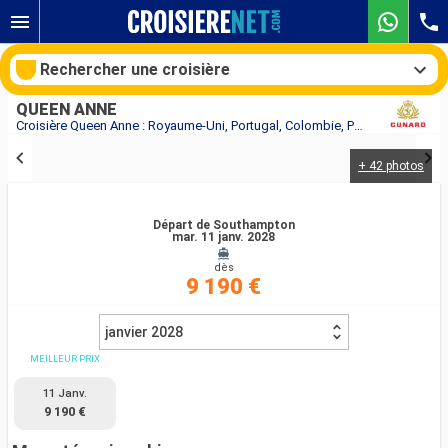
Rechercher une croisière
QUEEN ANNE
Croisière Queen Anne : Royaume-Uni, Portugal, Colombie, Panama, Guatemala, Mexique, États-Unis, France, Fidji (Îles), Australie, Indonésie, Philippines, Chine au départ de Southampton
+ 42 photos
Nos destinations
Mois de départ
Départ de Southampton
mar. 11 janv. 2028
dès
Ports
Compagnies
9 190 €
Rechercher
janvier 2028
MEILLEUR PRIX
11 Janv.
9 190 €