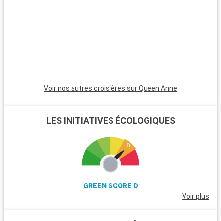
nature, avec ses landes et ses poneys sauvages. Winchester,
célèbre pour sa cathédrale, est une destination riche en
histoire. L'île de Wight, accessible en ferry, est parfaite pour
les amateurs de voile et offre de magnifiques plages. Les
passionnés d'histoire peuvent également visiter Stonehenge,
à moins d'une heure de route.
Voir nos autres croisières sur Queen Anne
LES INITIATIVES ÉCOLOGIQUES
GREEN SCORE D
Voir plus