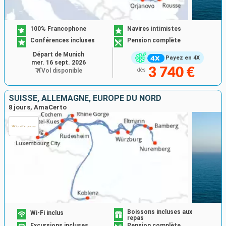
100% Francophone
Navires intimistes
Conférences incluses
Pension complète
Départ de Munich
Payez en 4X
mer. 16 sept. 2026
3 740 €
Vol disponible
dès
SUISSE, ALLEMAGNE, EUROPE DU NORD
8 jours, AmaCerto
Boissons incluses aux
Wi-Fi inclus
repas
Excursions incluses
Pension complète