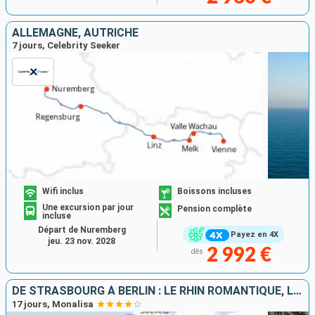
ALLEMAGNE, AUTRICHE
7 jours, Celebrity Seeker
Wifi inclus
Boissons incluses
Une excursion par jour
Pension complète
incluse
Départ de Nuremberg
Payez en 4X
jeu. 23 nov. 2028
2 992 €
dès
DE STRASBOURG À BERLIN : LE RHIN ROMANTIQUE, LA HOLLANDE ET L'ELBE EN CROISIÈRE
17 jours, Monalisa