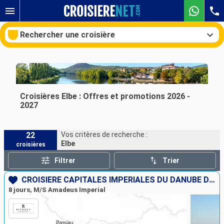
Rechercher une croisière
Nos destinations
Croisières Elbe : Offres et promotions 2026 -
2027
Mois de départ
22
Vos critères de recherche :
Ports
Compagnies
Elbe
croisières
Rechercher
Filtrer
Trier
CROISIÈRE CAPITALES IMPÉRIALES DU DANUBE DE BUDAPEST À MUNICH
8 jours, M/S Amadeus Imperial