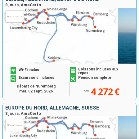
8 jours, AmaCerto
Boissons incluses aux
Wi-Fi inclus
repas
Excursions incluses
Pension complète
Départ de Nuremberg
4 272 €
dès
mer. 02 sept. 2026
EUROPE DU NORD, ALLEMAGNE, SUISSE
8 jours, AmaCerto