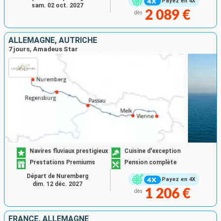
Payez en 4X
sam. 02 oct. 2027
2 089 €
dès
ALLEMAGNE, AUTRICHE
7 jours, Amadeus Star
Navires fluviaux prestigieux
Cuisine d'exception
Prestations Premiums
Pension complète
Départ de Nuremberg
Payez en 4X
dim. 12 déc. 2027
1 206 €
dès
FRANCE, ALLEMAGNE