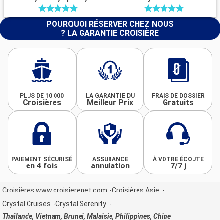
POURQUOI RÉSERVER CHEZ NOUS
? LA GARANTIE CROISIÈRE
PLUS DE 10 000
LA GARANTIE DU
FRAIS DE DOSSIER
Croisières
Meilleur Prix
Gratuits
PAIEMENT SÉCURISÉ
ASSURANCE
À VOTRE ÉCOUTE
en 4 fois
annulation
7/7 j
Croisières www.croisierenet.com
Croisières Asie
Crystal Cruises
Crystal Serenity
Thaïlande, Vietnam, Brunei, Malaisie, Philippines, Chine