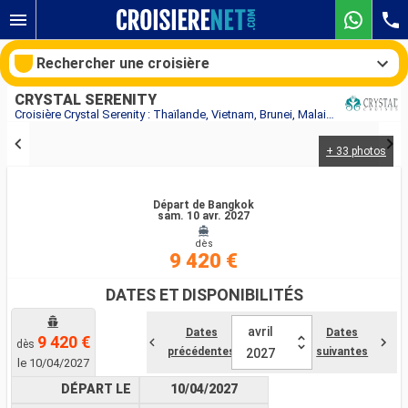
Rechercher une croisière
CRYSTAL SERENITY
Croisière Crystal Serenity : Thaïlande, Vietnam, Brunei, Malaisie, Philippines, Chine au départ de Bangkok
+ 33 photos
Nos destinations
Mois de départ
Départ de Bangkok
sam. 10 avr. 2027
dès
Ports
Compagnies
9 420 €
Rechercher
DATES ET DISPONIBILITÉS
avril
Dates
Dates
9 420 €
dès
précédentes
suivantes
2027
le 10/04/2027
DÉPART LE
10/04/2027