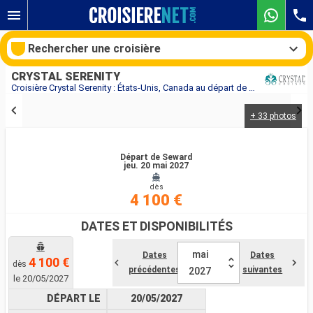
Rechercher une croisière
CRYSTAL SERENITY
Croisière Crystal Serenity : États-Unis, Canada au départ de Seward
+ 33 photos
Nos destinations
Mois de départ
Départ de Seward
jeu. 20 mai 2027
dès
Ports
Compagnies
4 100 €
Rechercher
DATES ET DISPONIBILITÉS
mai
Dates
Dates
4 100 €
dès
précédentes
suivantes
2027
le 20/05/2027
DÉPART LE
20/05/2027