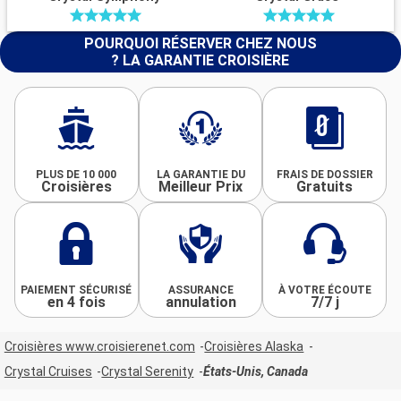
POURQUOI RÉSERVER CHEZ NOUS
? LA GARANTIE CROISIÈRE
PLUS DE 10 000
LA GARANTIE DU
FRAIS DE DOSSIER
Croisières
Meilleur Prix
Gratuits
PAIEMENT SÉCURISÉ
ASSURANCE
À VOTRE ÉCOUTE
en 4 fois
annulation
7/7 j
Croisières www.croisierenet.com
Croisières Alaska
Crystal Cruises
Crystal Serenity
États-Unis, Canada