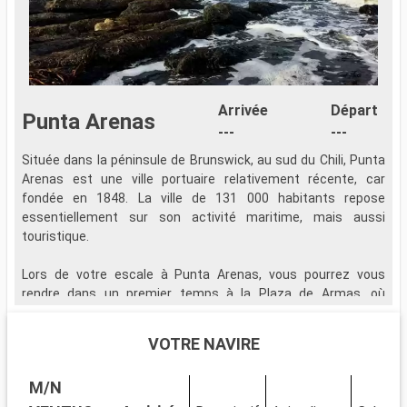
Arrivée
Départ
Punta Arenas
---
---
Située dans la péninsule de Brunswick, au sud du Chili, Punta
L
Arenas est une ville portuaire relativement récente, car
A
fondée en 1848. La ville de 131 000 habitants repose
A
essentiellement sur son activité maritime, mais aussi
e
touristique.
v
l
Lors de votre escale à Punta Arenas, vous pourrez vous
g
rendre dans un premier temps à la Plaza de Armas, où
c
l'imposant monument de Fernando de Magellanes surveille la
m
ville. À la base de ce monument, la figure d'un aborigène de
c
VOTRE NAVIRE
Pantagonie, un Ona, qui, selon la légende, vous ramènera dans
a
la ville une fois de plus si vous embrassez son orteil. Cité
s
M/N
compacte et active qui se visite entièrement à pied, Punta
p