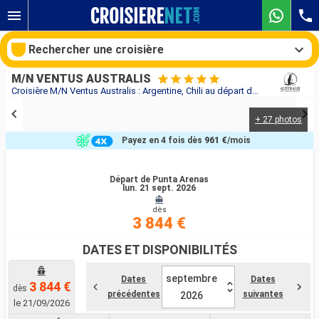
Rechercher une croisière
M/N VENTUS AUSTRALIS
Croisière M/N Ventus Australis : Argentine, Chili au départ de Punta Arenas
+ 27 photos
Nos destinations
Payez en 4 fois dès
961 €
/mois
Mois de départ
Départ de Punta Arenas
lun. 21 sept. 2026
Ports
Compagnies
dès
3 844 €
Rechercher
DATES ET DISPONIBILITÉS
septembre
Dates
Dates
3 844 €
dès
précédentes
suivantes
2026
le 21/09/2026