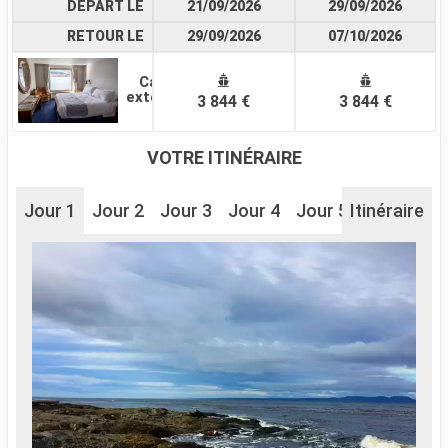
DÉPART LE
21/09/2026
29/09/2026
RETOUR LE
29/09/2026
07/10/2026
Cabine
extérieure
3 844 €
3 844 €
VOTRE ITINÉRAIRE
Jour 1
Jour 2
Jour 3
Jour 4
Jour 5
Itinéraire
Jour 6
J