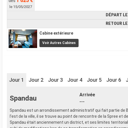
1 625 €
dès
le 15/05/2027
DÉPART LE
RETOUR LE
Cabine extérieure
Voir Autres Cabines
Jour 1
Jour 2
Jour 3
Jour 4
Jour 5
Jour 6
Arrivée
Spandau
---
Spandau est un arrondissement administratif qui fait partie de Be
l'est de la ville, il se trouve au point de rencontre de la Spree et de
Spandau était anciennement un district, et ses limites territoria