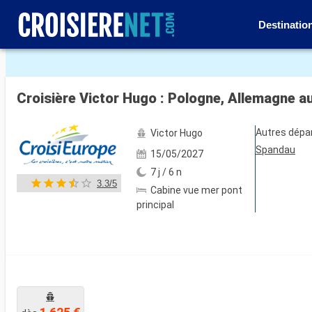
Destinatio
Voir les 18 autres photos
Croisière Victor Hugo : Pologne, Allemagne 
Autres dépa
Victor Hugo
Spandau
15/05/2027
7 j / 6 n
3.3/5
Cabine vue mer pont
principal