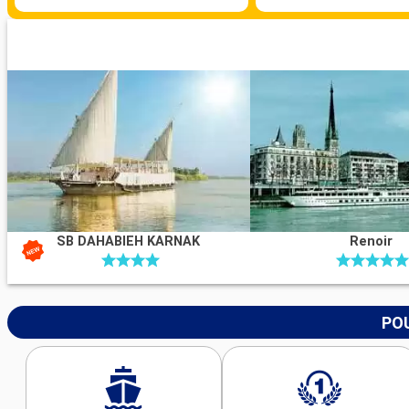
SB DAHABIEH KARNAK
Renoir
POU