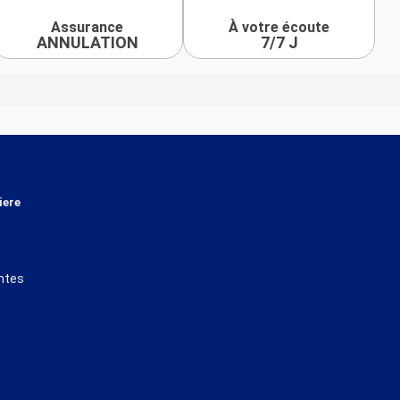
Assurance
À votre écoute
ANNULATION
7/7 J
iere
ntes