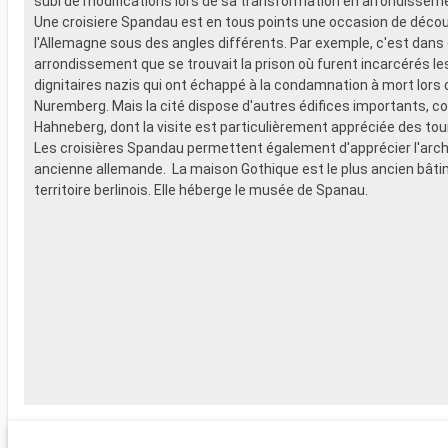
subi de modifications lors de sa transformation en arrondissem
Une croisiere Spandau est en tous points une occasion de décou
l'Allemagne sous des angles différents. Par exemple, c'est dans
arrondissement que se trouvait la prison où furent incarcérés l
dignitaires nazis qui ont échappé à la condamnation à mort lors
Nuremberg. Mais la cité dispose d'autres édifices importants, c
Hahneberg, dont la visite est particulièrement appréciée des tou
Les croisières Spandau permettent également d'apprécier l'arch
ancienne allemande. La maison Gothique est le plus ancien bâtim
territoire berlinois. Elle héberge le musée de Spanau.