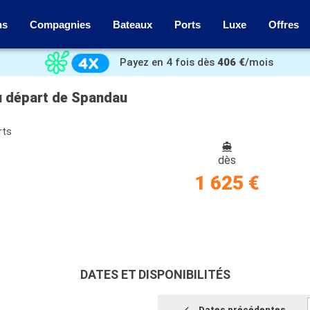
ns
Compagnies
Bateaux
Ports
Luxe
Offres
Payez en 4 fois dès
406 €
/mois
au départ de Spandau
rts
dès
1 625 €
DATES ET DISPONIBILITÉS
Dates précédentes