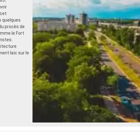
ent.
vrir
 cet
es quelques
 du procès de
omme le Fort
ristes.
itecture
ent laïc sur le