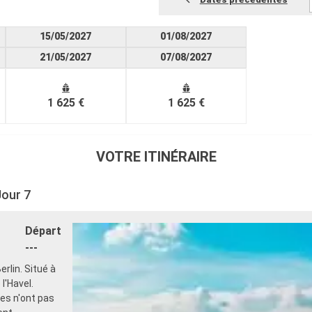
15/05/2027
01/08/2027
21/05/2027
07/08/2027
1 625 €
1 625 €
VOTRE ITINÉRAIRE
Jour 7
Départ
---
rlin. Situé à
 l'Havel.
les n'ont pas