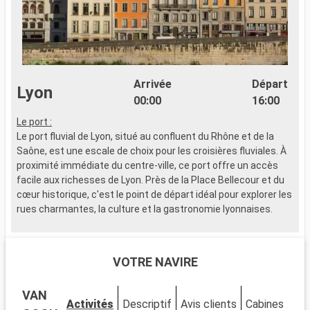
Arrivée
Départ
Lyon
00:00
16:00
Le port :
A
Le port fluvial de Lyon, situé au confluent du Rhône et de la
a
Saône, est une escale de choix pour les croisières fluviales. À
v
proximité immédiate du centre-ville, ce port offre un accès
s
facile aux richesses de Lyon. Près de la Place Bellecour et du
s
cœur historique, c'est le point de départ idéal pour explorer les
f
rues charmantes, la culture et la gastronomie lyonnaises.
s
A
Que visiter à Lyon ?
l
Lyon, classée au patrimoine mondial de l'UNESCO, est réputée
p
VOTRE NAVIRE
pour son architecture historique et sa cuisine. Explorez le
a
Vieux Lyon, un des plus grands quartiers Renaissance
VAN
d'Europe, et découvrez ses traboules secrètes. Visitez la
Activités
Descriptif
Avis clients
Cabines