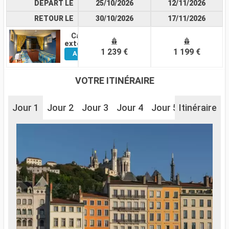
DÉPART LE
25/10/2026
12/11/2026
RETOUR LE
30/10/2026
17/11/2026
Cabine
Voir
extérieure
1 239 €
1 199 €
Autres
Cabines
VOTRE ITINÉRAIRE
Jour 1
Jour 2
Jour 3
Jour 4
Jour 5
Itinéraire
Jour 6