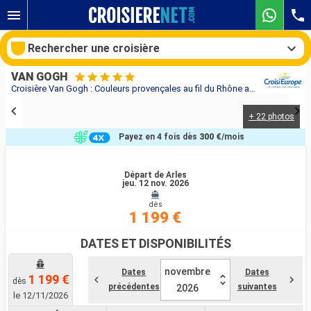
Rechercher une croisière
VAN GOGH
Croisière Van Gogh : Couleurs provençales au fil du Rhône au départ de Arles
+ 22 photos
Nos destinations
Payez en 4 fois dès
300 €
/mois
Mois de départ
Départ de Arles
jeu. 12 nov. 2026
Ports
Compagnies
dès
1 199 €
Rechercher
DATES ET DISPONIBILITÉS
novembre
Dates
Dates
1 199 €
dès
précédentes
suivantes
2026
le 12/11/2026