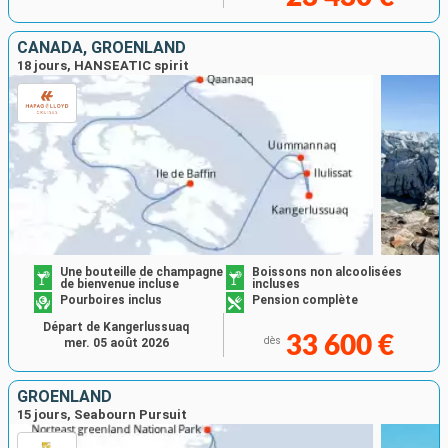
CANADA, GRÖENLAND
18 jours, HANSEATIC spirit
Une bouteille de champagne
Boissons non alcoolisées
de bienvenue incluse
incluses
Pourboires inclus
Pension complète
Départ de Kangerlussuaq
33 600 €
dès
mer. 05 août 2026
GROENLAND
15 jours, Seabourn Pursuit