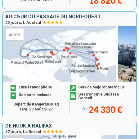
18 820 €
jeu. 27 août 2026
AU C½UR DU PASSAGE DU NORD-OUEST
20 jours, L Austral
Luxe Francophone
Service Majordome inclus
Gastronomie Ducasse
Boissons incluses
Conseil
Départ de Kangerlussuaq
24 330 €
dès
sam. 28 août 2027
DE NUUK À HALIFAX
37 jours, Le Boreal