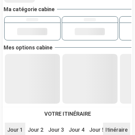
Ma catégorie cabine
Mes options cabine
VOTRE ITINÉRAIRE
Jour 1
Jour 2
Jour 3
Jour 4
Jour 5
Itinéraire
Jour 6
J