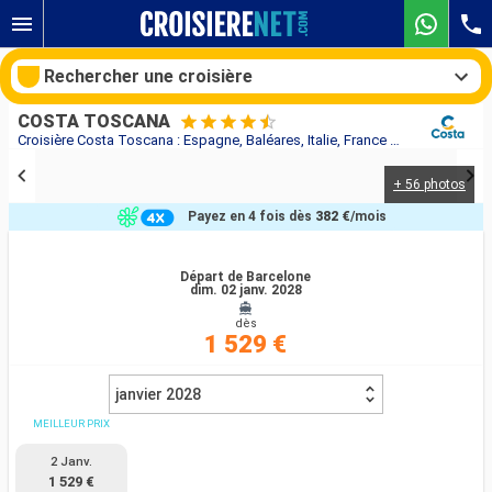
Rechercher une croisière
COSTA TOSCANA
Croisière Costa Toscana : Espagne, Baléares, Italie, France au départ de Barcelone
+ 56 photos
Nos destinations
Payez en 4 fois dès
382 €
/mois
Mois de départ
Départ de Barcelone
dim. 02 janv. 2028
Ports
Compagnies
dès
1 529 €
Rechercher
janvier 2028
MEILLEUR PRIX
2 Janv.
1 529 €