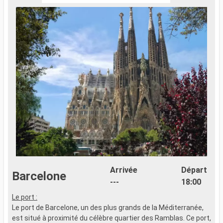
Arrivée
Départ
Barcelone
---
18:00
Le port :
L
Le port de Barcelone, un des plus grands de la Méditerranée,
A
est situé à proximité du célèbre quartier des Ramblas. Ce port,
d