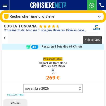
Rechercher une croisière
COSTA TOSCANA
Croisière Costa Toscana : Espagne, Baléares, Italie au départ de Barcelone
+ 56 photos
Nos destinations
Payez en 4 fois dès
67 €
/mois
Mois de départ
Prix imbattable!
Départ de Barcelone
Ports
Compagnies
dim. 22 nov. 2026
dès
Rechercher
269 €
novembre 2026
MEILLEUR PRIX
22 Nov.