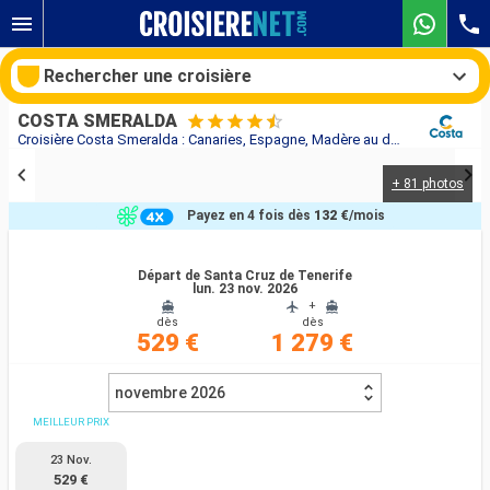
Rechercher une croisière
COSTA SMERALDA
Croisière Costa Smeralda : Canaries, Espagne, Madère au départ de Santa Cruz de Tenerife
+ 81 photos
Nos destinations
Payez en 4 fois dès
132 €
/mois
Mois de départ
Départ de Santa Cruz de Tenerife
lun. 23 nov. 2026
Ports
Compagnies
+
dès
dès
529 €
1 279 €
Rechercher
novembre 2026
MEILLEUR PRIX
23 Nov.
529 €