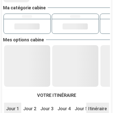
Ma catégorie cabine
Mes options cabine
VOTRE ITINÉRAIRE
Jour 1
Jour 2
Jour 3
Jour 4
Jour 5
Itinéraire
Jour 6
J