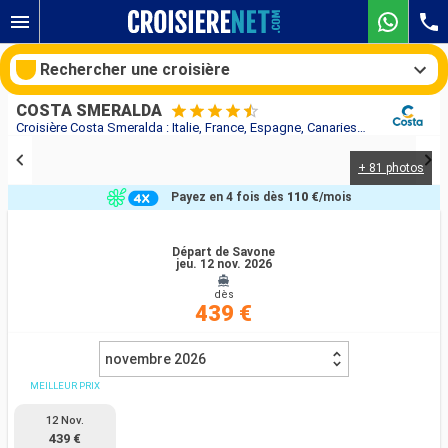
Rechercher une croisière
COSTA SMERALDA
Croisière Costa Smeralda : Italie, France, Espagne, Canaries au départ de Savone
+ 81 photos
Nos destinations
Payez en 4 fois dès
110 €
/mois
Mois de départ
Départ de Savone
jeu. 12 nov. 2026
Ports
Compagnies
dès
439 €
Rechercher
novembre 2026
MEILLEUR PRIX
12 Nov.
439 €