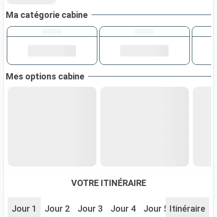
Ma catégorie cabine
Mes options cabine
VOTRE ITINÉRAIRE
Jour 1
Jour 2
Jour 3
Jour 4
Jour 5
Itinéraire
Jour 6
J