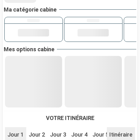
Ma catégorie cabine
Mes options cabine
VOTRE ITINÉRAIRE
Jour 1
Jour 2
Jour 3
Jour 4
Jour 5
Itinéraire
Jour 6
J