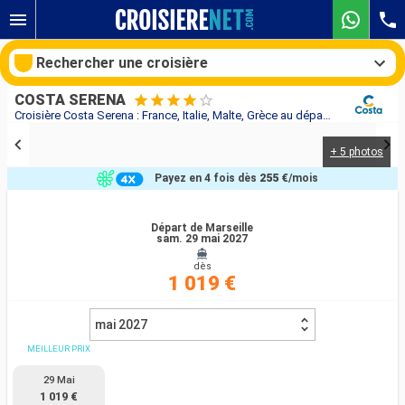
Rechercher une croisière
COSTA SERENA
Croisière Costa Serena : France, Italie, Malte, Grèce au départ de Marseille
+ 5 photos
Nos destinations
Payez en 4 fois dès
255 €
/mois
Mois de départ
Départ de Marseille
sam. 29 mai 2027
Ports
Compagnies
dès
1 019 €
Rechercher
mai 2027
MEILLEUR PRIX
29 Mai
1 019 €