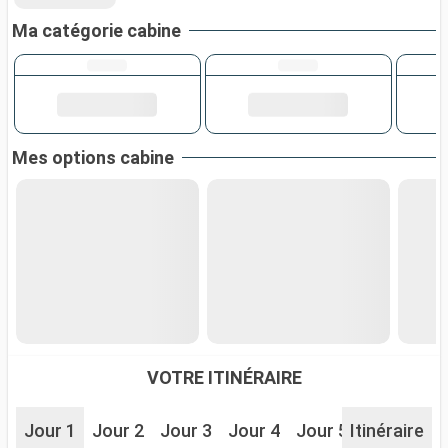
Ma catégorie cabine
Mes options cabine
VOTRE ITINÉRAIRE
Jour 1
Jour 2
Jour 3
Jour 4
Jour 5
Itinéraire
Jour 6
J