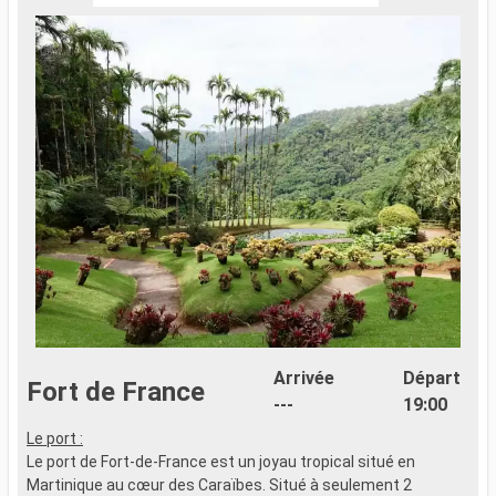
Arrivée
Départ
Fort de France
---
19:00
Le port :
L
Le port de Fort-de-France est un joyau tropical situé en
L
Martinique au cœur des Caraïbes. Situé à seulement 2
G