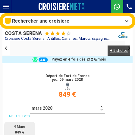
Rechercher une croisière
COSTA SERENA
Croisière Costa Serena : Antilles, Canaries, Maroc, Espagne, France au départ de Fort de France
+ 5 photos
Nos destinations
Payez en 4 fois dès
212 €
/mois
Mois de départ
Départ de Fort de France
jeu. 09 mars 2028
Ports
Compagnies
dès
849 €
Rechercher
mars 2028
MEILLEUR PRIX
9 Mars
849 €