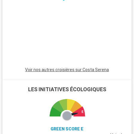
d'art et d'histoire, raconte l'histoire de l'éruption de la
Montagne Pelée. Pour une journée à la plage, les plages de
sable noir de la côte Caraïbe, comme Anse Turin, offrent un
lieu unique pour la détente et la baignade.
Voir nos autres croisières sur Costa Serena
LES INITIATIVES ÉCOLOGIQUES
GREEN SCORE E