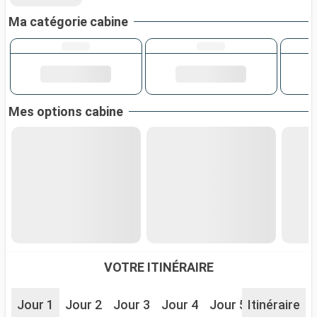
Ma catégorie cabine
Mes options cabine
VOTRE ITINÉRAIRE
Jour 1
Jour 2
Jour 3
Jour 4
Jour 5
Itinéraire
Jour 6
J