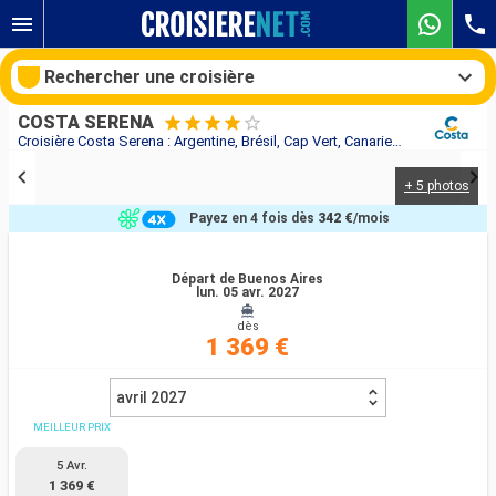
Rechercher une croisière
COSTA SERENA
Croisière Costa Serena : Argentine, Brésil, Cap Vert, Canaries, Madère, Espagne au départ de Buenos Aires
+ 5 photos
Nos destinations
Payez en 4 fois dès
342 €
/mois
Mois de départ
Départ de Buenos Aires
lun. 05 avr. 2027
Ports
Compagnies
dès
1 369 €
Rechercher
avril 2027
MEILLEUR PRIX
5 Avr.
1 369 €