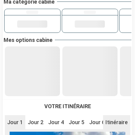
Ma catégorie cabine
Mes options cabine
VOTRE ITINÉRAIRE
Jour 1
Jour 2
Jour 4
Jour 5
Jour 6
Itinéraire
Jour 7
J