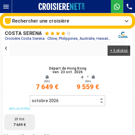
Rechercher une croisière
COSTA SERENA
Croisière Costa Serena : Chine, Philippines, Australie, Hawaii, Fiji, Tonga, Polynésie, Chili, Argentine au départ de Hong Kong
+ 5 photos
Nos destinations
Mois de départ
Départ de Hong Kong
ven. 23 oct. 2026
+
dès
dès
Ports
Compagnies
7 649 €
9 559 €
Rechercher
octobre 2026
MEILLEUR PRIX
23 Oct.
7 649 €