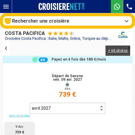
Rechercher une croisière
COSTA PACIFICA
Croisière Costa Pacifica : Italie, Malte, Grèce, Turquie au départ de Savone
+ 68 photos
Nos destinations
Payez en 4 fois dès
185 €
/mois
Mois de départ
Départ de Savone
ven. 09 avr. 2027
Ports
Compagnies
dès
739 €
Rechercher
avril 2027
MEILLEUR PRIX
9 Avr.
739 €