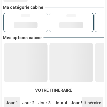
Ma catégorie cabine
Mes options cabine
VOTRE ITINÉRAIRE
Jour 1
Jour 2
Jour 3
Jour 4
Jour 5
Itinéraire
Jour 6
J