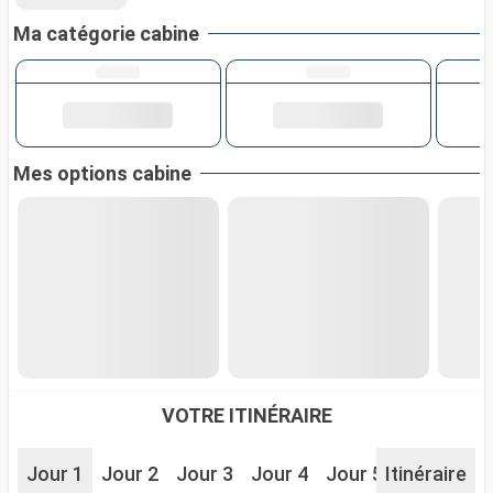
Ma catégorie cabine
Mes options cabine
VOTRE ITINÉRAIRE
Jour 1
Jour 2
Jour 3
Jour 4
Jour 5
Itinéraire
Jour 6
J