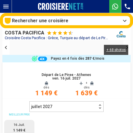
Rechercher une croisière
COSTA PACIFICA
Croisière Costa Pacifica : Grèce, Turquie au départ de Le Piree - Athenes
+ 68 photos
Nos destinations
Payez en 4 fois dès
287 €
/mois
Mois de départ
Départ de Le Piree - Athenes
ven. 16 juil. 2027
Ports
Compagnies
+
dès
dès
1 149 €
1 639 €
Rechercher
juillet 2027
MEILLEUR PRIX
16 Juil.
1 149 €