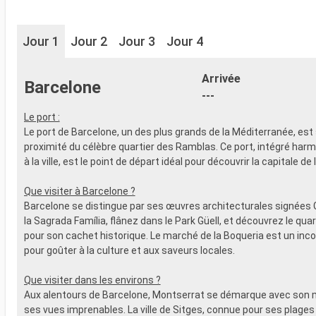
Jour 1
Jour 2
Jour 3
Jour 4
Arrivée
Barcelone
---
Le port :
Le port de Barcelone, un des plus grands de la Méditerranée, est 
proximité du célèbre quartier des Ramblas. Ce port, intégré ha
à la ville, est le point de départ idéal pour découvrir la capitale de
Que visiter à Barcelone ?
Barcelone se distingue par ses œuvres architecturales signées 
la Sagrada Família, flânez dans le Park Güell, et découvrez le qua
pour son cachet historique. Le marché de la Boqueria est un inc
pour goûter à la culture et aux saveurs locales.
Que visiter dans les environs ?
Aux alentours de Barcelone, Montserrat se démarque avec son 
ses vues imprenables. La ville de Sitges, connue pour ses plages 