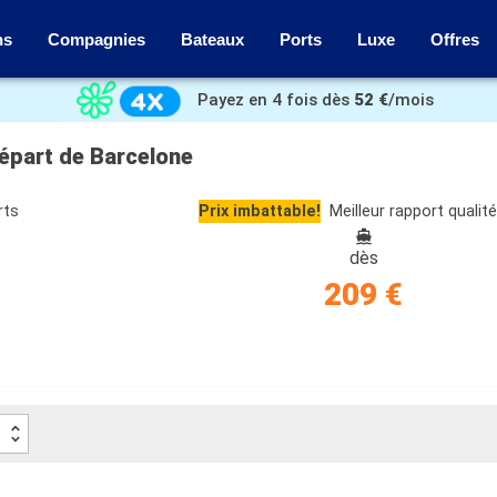
ns
Compagnies
Bateaux
Ports
Luxe
Offres
Payez en 4 fois dès
52 €
/mois
départ de Barcelone
rts
Prix imbattable!
Meilleur rapport qualité
dès
209 €