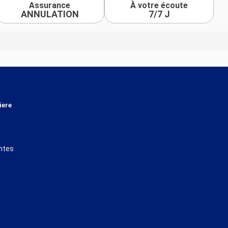
Assurance
À votre écoute
ANNULATION
7/7 J
iere
ntes