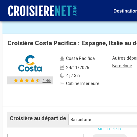
Destinatio
Voir les 68 autres photos
Croisière Costa Pacifica : Espagne, Italie au 
Autres dépa
Costa Pacifica
Barcelone
24/11/2026
4 j / 3 n
4.4/5
Cabine Intérieure
Croisière au départ de
Barcelone
MEILLEUR PRIX