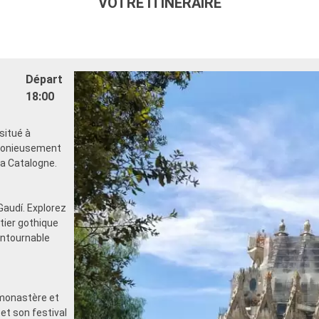
VOTRE ITINÉRAIRE
Départ
18:00
situé à
rmonieusement
 la Catalogne.
Gaudí. Explorez
rtier gothique
ontournable
monastère et
et son festival