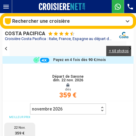
Rechercher une croisière
COSTA PACIFICA
Croisière Costa Pacifica : Italie, France, Espagne au départ de Savone
+ 68 photos
Nos destinations
Payez en 4 fois dès
90 €
/mois
Mois de départ
Départ de Savone
dim. 22 nov. 2026
Ports
Compagnies
dès
359 €
Rechercher
novembre 2026
MEILLEUR PRIX
22 Nov.
359 €