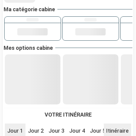
Ma catégorie cabine
Mes options cabine
VOTRE ITINÉRAIRE
Jour 1
Jour 2
Jour 3
Jour 4
Jour 5
Itinéraire
Jour 6