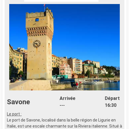
Arrivée
Départ
Savone
---
16:30
Le port :
L
Le port de Savone, localisé dans la belle région de Ligurie en
L
Italie, est une escale charmante sur la Riviera italienne. Situé à
p