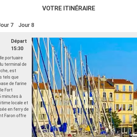
VOTRE ITINÉRAIRE
Jour 7
Jour 8
Départ
15:30
le portuaire
du terminal de
che, est
s tels que
 base de farine
le Fort
35 minutes à
itime locale et
sée en ferry de
nt Faron offre