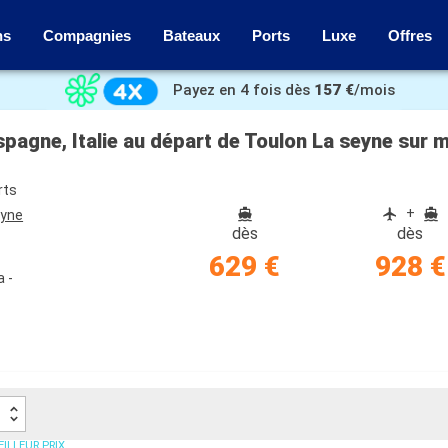
ns
Compagnies
Bateaux
Ports
Luxe
Offres
Payez en 4 fois dès
157 €
/mois
spagne, Italie au départ de Toulon La seyne sur 
rts
+
eyne
dès
dès
629 €
928 €
a -
ILLEUR PRIX