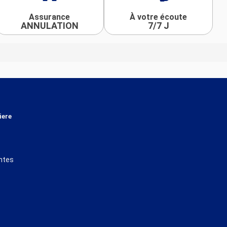
Assurance
À votre écoute
ANNULATION
7/7 J
iere
ntes