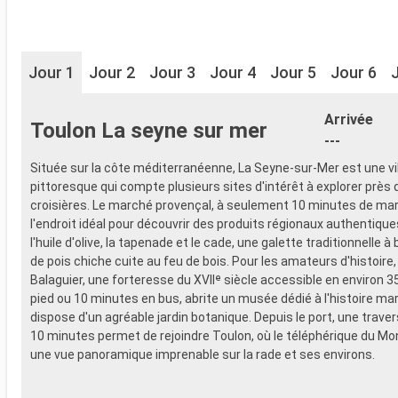
Jour 1
Jour 2
Jour 3
Jour 4
Jour 5
Jour 6
Arrivée
Toulon La seyne sur mer
---
Située sur la côte méditerranéenne, La Seyne-sur-Mer est une vil
pittoresque qui compte plusieurs sites d'intérêt à explorer près 
croisières. Le marché provençal, à seulement 10 minutes de mar
l'endroit idéal pour découvrir des produits régionaux authentique
l'huile d'olive, la tapenade et le cade, une galette traditionnelle à
de pois chiche cuite au feu de bois. Pour les amateurs d'histoire, 
Balaguier, une forteresse du XVIIᵉ siècle accessible en environ 
pied ou 10 minutes en bus, abrite un musée dédié à l'histoire mar
dispose d'un agréable jardin botanique. Depuis le port, une traver
10 minutes permet de rejoindre Toulon, où le téléphérique du Mo
une vue panoramique imprenable sur la rade et ses environs.