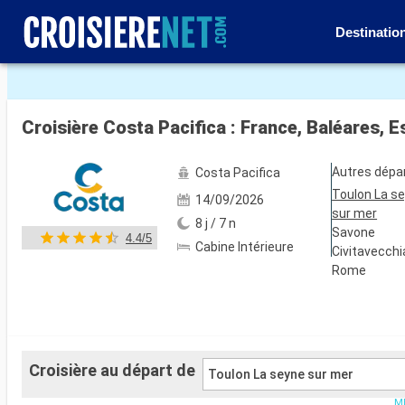
Destinatio
Voir les 68 autres photos
Croisière Costa Pacifica : France, Baléares, E
Autres dépa
Costa Pacifica
Toulon La s
14/09/2026
sur mer
8 j / 7 n
Savone
4.4/5
Cabine Intérieure
Civitavecchi
Rome
Croisière au départ de
Toulon La seyne sur mer
ME