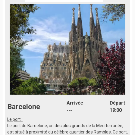
Arrivée
Départ
Barcelone
---
19:00
Le port :
L
Le port de Barcelone, un des plus grands de la Méditerranée,
L
est situé à proximité du célèbre quartier des Ramblas. Ce port,
p