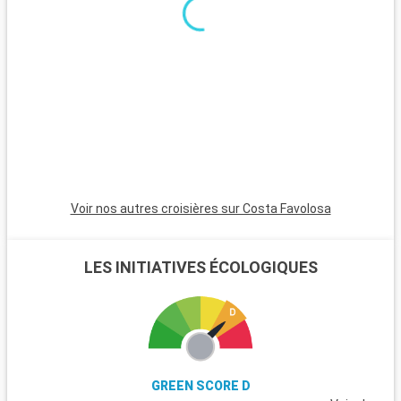
a
d
L
p
l
r
s
f
Voir nos autres croisières sur Costa Favolosa
LES INITIATIVES ÉCOLOGIQUES
GREEN SCORE D