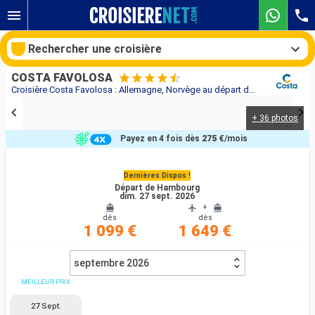
Rechercher une croisière
COSTA FAVOLOSA
Croisière Costa Favolosa : Allemagne, Norvège au départ de Hambourg
+ 36 photos
Nos destinations
Payez en 4 fois dès
275 €
/mois
Mois de départ
Dernières Dispos !
Départ de Hambourg
Ports
Compagnies
dim. 27 sept. 2026
+
dès
dès
Rechercher
1 099 €
1 649 €
septembre 2026
MEILLEUR PRIX
27 Sept.