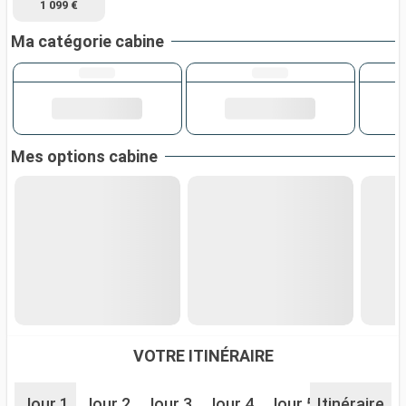
1 099 €
Ma catégorie cabine
Mes options cabine
VOTRE ITINÉRAIRE
Jour 1
Jour 2
Jour 3
Jour 4
Jour 5
Itinéraire
Jour 6
J