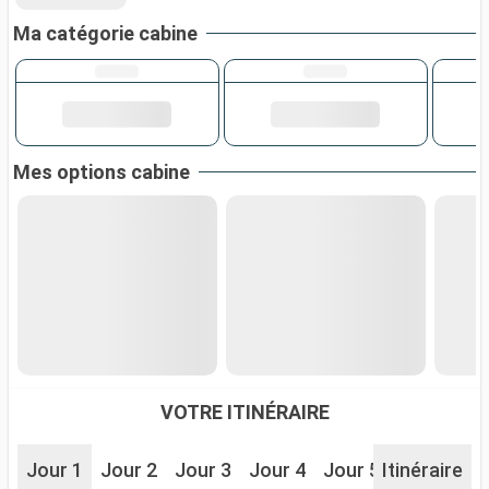
Ma catégorie cabine
Mes options cabine
VOTRE ITINÉRAIRE
Jour 1
Jour 2
Jour 3
Jour 4
Jour 5
Itinéraire
Jour 6
J