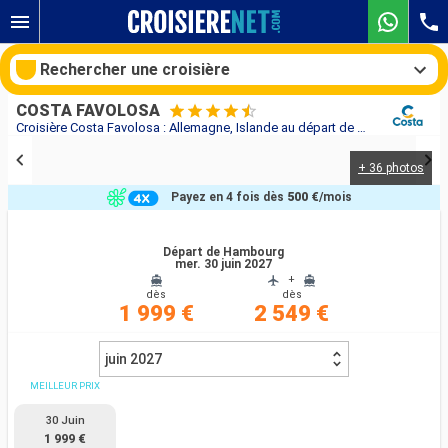
Rechercher une croisière
COSTA FAVOLOSA
Croisière Costa Favolosa : Allemagne, Islande au départ de Hambourg
+ 36 photos
Nos destinations
Payez en 4 fois dès
500 €
/mois
Mois de départ
Départ de Hambourg
mer. 30 juin 2027
Ports
Compagnies
+
dès
dès
1 999 €
2 549 €
Rechercher
juin 2027
MEILLEUR PRIX
30 Juin
1 999 €