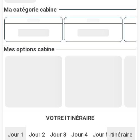
Ma catégorie cabine
Mes options cabine
VOTRE ITINÉRAIRE
Jour 1
Jour 2
Jour 3
Jour 4
Jour 5
Itinéraire
Jour 6
J