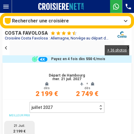
Rechercher une croisière
COSTA FAVOLOSA
Croisière Costa Favolosa : Allemagne, Norvège au départ de Hambourg
+ 36 photos
Nos destinations
Payez en 4 fois dès
550 €
/mois
Mois de départ
Départ de Hambourg
mer. 21 juil. 2027
Ports
Compagnies
+
dès
dès
2 199 €
2 749 €
Rechercher
juillet 2027
MEILLEUR PRIX
21 Juil.
2 199 €